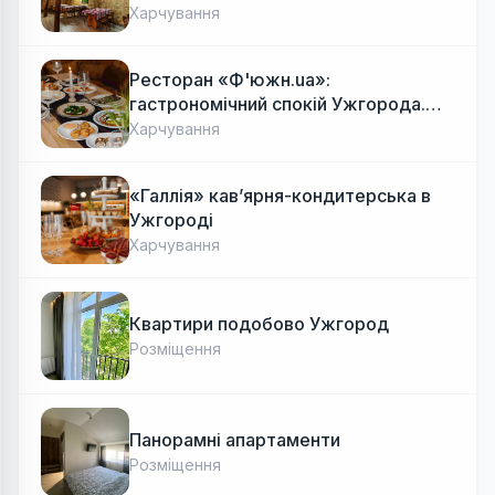
Харчування
Ресторан «Ф'южн.ua»:
гастрономічний спокій Ужгорода.
Авторська локальна кухня, затишок
Харчування
«Галлія» кав’ярня-кондитерська в
Ужгороді
Харчування
Квартири подобово Ужгород
Розміщення
Панорамні апартаменти
Розміщення