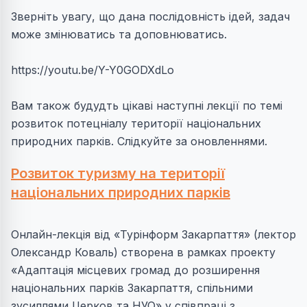
Зверніть увагу, що дана послідовність ідей, задач
може змінюватись та доповнюватись.
https://youtu.be/Y-Y0GODXdLo
Вам також будудть цікаві наступні лекції по темі
розвиток потецніалу території національних
природних парків. Слідкуйте за оновленнями.
Розвиток туризму на території
національних природних парків
Онлайн-лекція від «Турінформ Закарпаття» (лектор
Олександр Коваль) створена в рамках проекту
«Адаптація місцевих громад до розширення
національних парків Закарпаття, спільними
зусиллями Церков та НУО» у співпраці з