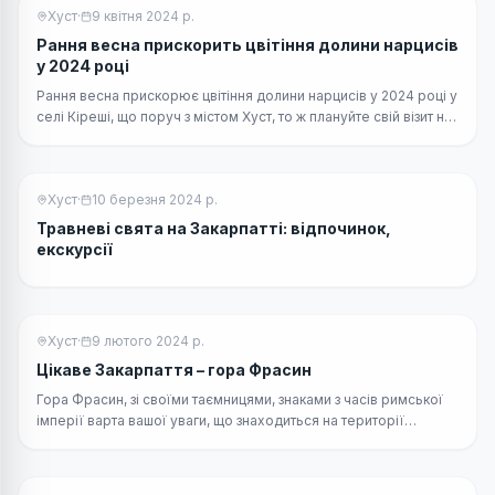
Хуст
·
9 квітня 2024 р.
Рання весна прискорить цвітіння долини нарцисів
у 2024 році
Рання весна прискорює цвітіння долини нарцисів у 2024 році у
селі Кіреші, що поруч з містом Хуст, то ж плануйте свій візит на
Закарпаття, враховуючи цю інформацію.
Хуст
·
10 березня 2024 р.
Травневі свята на Закарпатті: відпочинок,
екскурсії
Хуст
·
9 лютого 2024 р.
Цікаве Закарпаття – гора Фрасин
Гора Фрасин, зі своїми таємницями, знаками з часів римської
імперії варта вашої уваги, що знаходиться на території
Королівської громади, неподалік Виноградова.