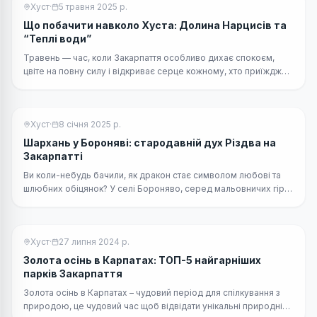
Хуст
·
5 травня 2025 р.
Що побачити навколо Хуста: Долина Нарцисів та
“Теплі води”
Травень — час, коли Закарпаття особливо дихає спокоєм,
цвіте на повну силу і відкриває серце кожному, хто приїжджає
за відновленням. Якщо ви плануєте вікенд на Закарпатті —
оберіть напрямок Хуст.
Хуст
·
8 січня 2025 р.
Шархань у Бороняві: стародавній дух Різдва на
Закарпатті
Ви коли-небудь бачили, як дракон стає символом любові та
шлюбних обіцянок? У селі Бороняво, серед мальовничих гір
Закарпаття, архаїчна різдвяна традиція «Шархань»
Хуст
·
27 липня 2024 р.
Золота осінь в Карпатах: ТОП-5 найгарніших
парків Закарпаття
Золота осінь в Карпатах – чудовий період для спілкування з
природою, це чудовий час щоб відвідати унікальні природні