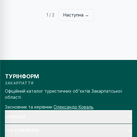
1
/
2
Наступна →
ТУРІНФОРМ
ЗАКАРПАТТЯ
Офіційний каталог туристичних об'єктів Закарпатської
області
Засновник та керівник
Олександр Коваль
НАВІГАЦІЯ
ПРО ТУРІНФОРМ