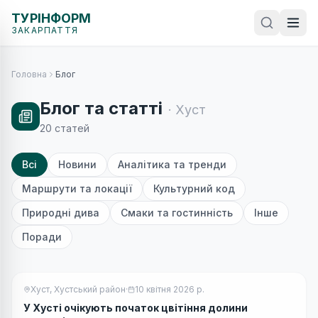
ТУРІНФОРМ
ЗАКАРПАТТЯ
Головна
Блог
Блог та статті
·
Хуст
20
статей
Всі
Новини
Аналітика та тренди
Маршрути та локації
Культурний код
Природні дива
Смаки та гостинність
Інше
Поради
Хуст, Хустський район
·
10 квітня 2026 р.
У Хусті очікують початок цвітіння долини