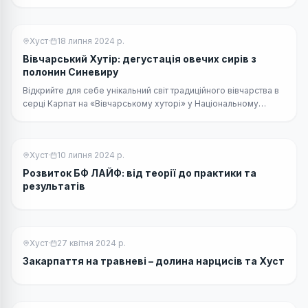
парки, які вже зовсім скоро будуть закриті під сніговим
покровом до весни.
Хуст
·
18 липня 2024 р.
Вівчарський Хутір: дегустація овечих сирів з
полонин Синевиру
Відкрийте для себе унікальний світ традиційного вівчарства в
серці Карпат на «Вівчарському хуторі» у Національному
природному парку «Синевир».
Хуст
·
10 липня 2024 р.
Розвиток БФ ЛАЙФ: від теорії до практики та
результатів
Хуст
·
27 квітня 2024 р.
Закарпаття на травневі – долина нарцисів та Хуст