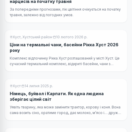
нарцисів на початку травня
За попередніми прогнозами, пік цвітіння очікується на початку
травня, залежно від погодних умов.
Хуст, Хустський район
·
10 лютого 2026 р.
Ціни на термальні чани, басейни Рікка Хуст 2026
року
Комплекс відпочинку Рікка Хуст розташований у місті Хуст. Це
сучасний термальний комплекс, відкриті басейни, чани з
термальною водою, SPA послуги та готель, ресторан.
Хуст
·
14 липня 2025 р.
Німець, буйвол і Карпати. Як одна людина
зберігає цілий світ
Уявіть тварину, яка може замінити трактор, корову і коня. Вона
сама возить сіно, оратиме город, дає молоко, м’ясо і… дружбу
на все життя. Це не фантастика, а карпатський буйвол.