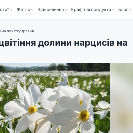
їсти?
Житло
Відновлення
Крафтові продукти
Блог
в на початку травня
цвітіння долини нарцисів на