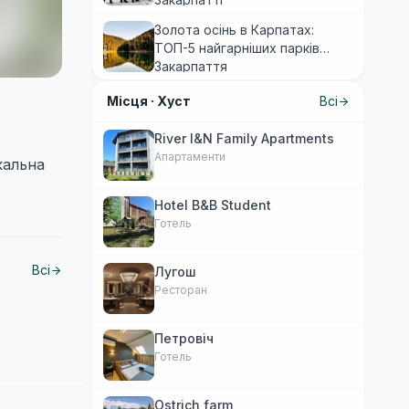
Золота осінь в Карпатах:
ТОП-5 найгарніших парків
Закарпаття
Місця ·
Хуст
Всі
River I&N Family Apartments
Апартаменти
кальна
Hotel B&B Student
Готель
Всі
Лугош
Ресторан
Петровіч
Готель
Ostrich farm