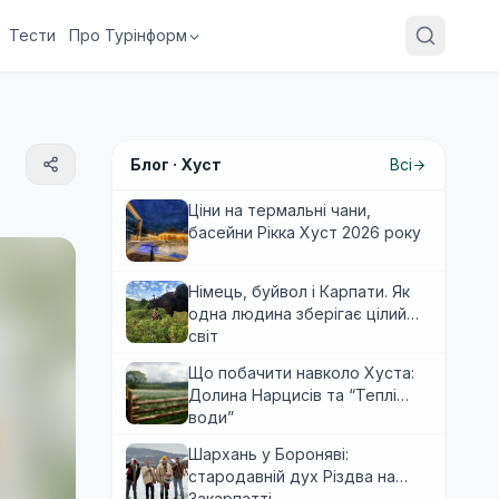
Тести
Про Турінформ
Блог ·
Хуст
Всі
Ціни на термальні чани,
басейни Рікка Хуст 2026 року
Німець, буйвол і Карпати. Як
одна людина зберігає цілий
світ
Що побачити навколо Хуста:
Долина Нарцисів та “Теплі
води”
Шархань у Бороняві:
стародавній дух Різдва на
Закарпатті