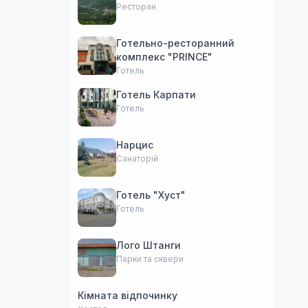
Ресторан
Готельно-ресторанний
комплекс "PRINCE"
Готель
Готель Карпати
Готель
Нарцис
Санаторій
Готель "Хуст"
Готель
Лого Штанги
Парки та сквери
Кімната відпочинку