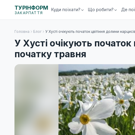
ТУРІНФОРМ
Куди поїхати?
Що робити?
Де по
ЗАКАРПАТТЯ
Головна
Блог
У Хусті очікують початок цвітіння долини нарцисі
У Хусті очікують початок 
початку травня