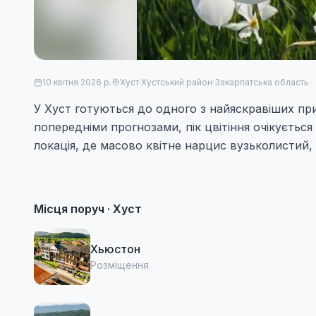
10 квітня 2026 р.
Хуст
·
Хустський район
·
Закарпатська область
У Хуст готуються до одного з найяскравіших при
попередніми прогнозами, пік цвітіння очікується
локація, де масово квітне нарцис вузьколистий, 
Місця поруч ·
Хуст
Хьюстон
Розміщення