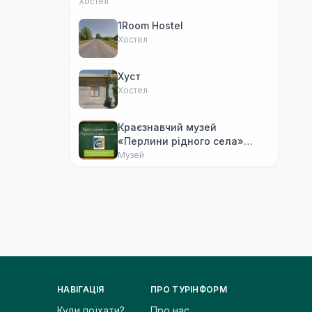
Хостел
1Room Hostel
Хостел
Хуст
Хостел
Краєзнавчий музей
«Перлини рідного села»
Нижнє Селище
Музей
НАВІГАЦІЯ
ПРО ТУРІНФОРМ
Куди поїхати?
Про нас