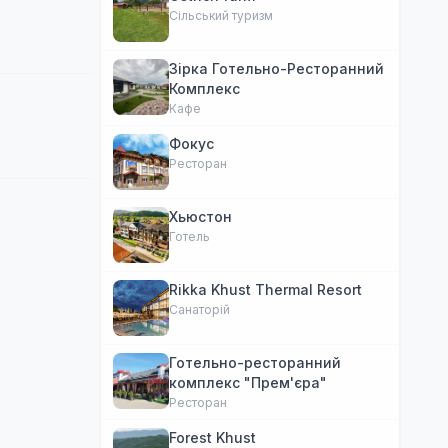
Сільський туризм
Зірка Готельно-Ресторанний
Комплекс
Кафе
Фокус
Ресторан
Хьюстон
Готель
Rikka Khust Thermal Resort
Санаторій
Готельно-ресторанний
комплекс "Прем'єра"
Ресторан
Forest Khust