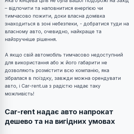
Яка б кінцева ціль не була вашої подорожі на Захід
– відпочити та наповнитися енергією чи
тимчасово пожити, доки власна домівка
знаходиться в зоні небезпеки, - добратися туди на
власному авто, очевидно, найкраще та
найзручніше рішення.
А якщо свій автомобіль тимчасово недоступний
для використання або ж його габарити не
дозволяють розмістити всю компанію, яка
зібралася в поїздку, завжди можна орендувати
авто, і Car-rent.ua з радістю надає таку
можливість!
Car-rent надає авто напрокат
дешево та на вигідних умовах