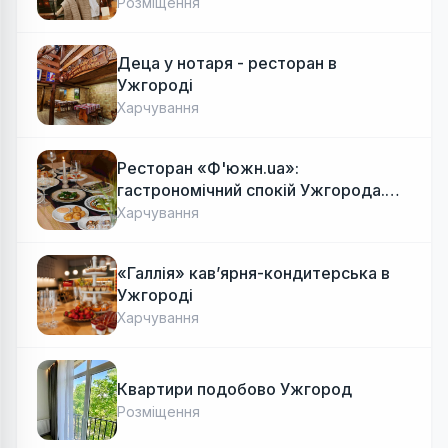
Розміщення
Деца у нотаря - ресторан в
Ужгороді
Харчування
Ресторан «Ф'южн.ua»:
гастрономічний спокій Ужгорода.
Авторська локальна кухня, затишок
Харчування
«Галлія» кав’ярня-кондитерська в
Ужгороді
Харчування
Квартири подобово Ужгород
Розміщення