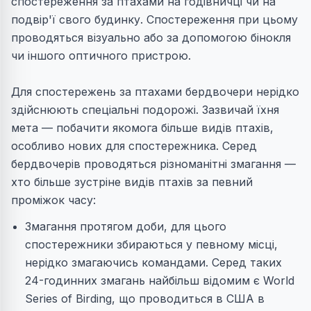
спостереження за птахами на годівничці чи на
подвір'ї свого будинку. Спостереження при цьому
проводяться візуально або за допомогою бінокля
чи іншого оптичного пристрою.
Для спостережень за птахами бердвочери нерідко
здійснюють спеціальні подорожі. Зазвичай їхня
мета — побачити якомога більше видів птахів,
особливо нових для спостережника. Серед
бердвочерів проводяться різноманітні змагання —
хто більше зустріне видів птахів за певний
проміжок часу:
Змагання протягом доби, для цього
спостережники збираються у певному місці,
нерідко змагаючись командами. Серед таких
24-годинних змагань найбільш відомим є World
Series of Birding, що проводиться в США в