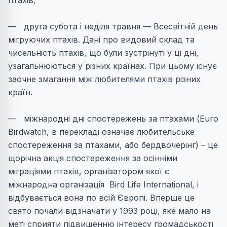
птахів;
— друга субота і неділя травня — Всесвітній день
мігруючих птахів. Дані про видовий склад та
чисельність птахів, що були зустрінуті у ці дні,
узагальнюються у різних країнах. При цьому існує
заочне змагання між любителями птахів різних
країн.
— міжнародні дні спостережень за птахами (Euro
Birdwatch, в перекладі означає любительське
спостереження за птахами, або бердвочерінг) – це
щорічна акція спостереження за осінніми
міграціями птахів, організатором якої є
міжнародна організація Bird Life International, і
відбувається вона по всій Європі. Вперше це
свято почали відзначати у 1993 році, яке мало на
меті сприяти підвищенню інтересу громадськості