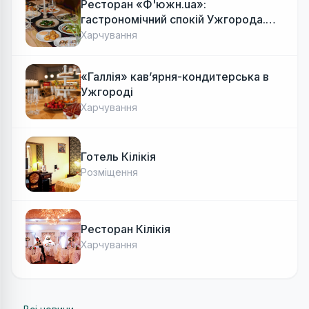
Ресторан «Ф'южн.ua»:
гастрономічний спокій Ужгорода.
Авторська локальна кухня, затишок
Харчування
«Галлія» кав’ярня-кондитерська в
Ужгороді
Харчування
Готель Кілікія
Розміщення
Ресторан Кілікія
Харчування