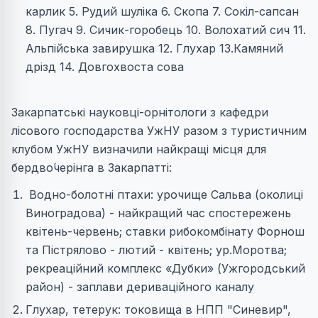
карлик 5. Рудий шулiка 6. Скопа 7. Сокiл-сапсан
8. Пугач 9. Сичик-горобець 10. Волохатий сич 11.
Альпiйська завирушка 12. Глухар 13.Камяний
дрізд 14. Довгохвоста сова
Закарпатські науковці-орнітологи з кафедри
лісового господарства УжНУ разом з туристичним
клубом УжНУ визначили найкращі місця для
бердво́черінга в Закарпатті:
Водно-болотні птахи: урочище Сальва (околиці
Виноградова) - найкращий час спостережень
квітень-червень; ставки рибокомбінату Форнош
та Пістрялово - лютий - квітень; ур.Моротва;
рекреаційний комплекс «Дубки» (Ужгородський
район) - заплави дериваційного каналу
Глухар, тетерук: токовища в НПП "Синевир",