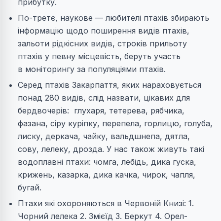
прибутку.
По-третє, наукове — любителі птахів збирають
інформацію щодо поширення видів птахів,
зальоти рідкісних видів, строків прильоту
птахів у певну місцевість, беруть участь
в моніторингу за популяціями птахів.
Серед птахів Закарпаття, яких нараховується
понад 280 видів, слід назвати, цікавих для
бердвочерів: глухаря, тетерева, рябчика,
фазана, сіру куріпку, перепела, горлицю, голуба,
лиску, деркача, чайку, вальдшнепа, дятла,
сову, лелеку, дрозда. У нас також живуть такі
водоплавні птахи: чомга, лебідь, дика гуска,
крижень, казарка, дика качка, чирок, чапля,
бугай.
Птахи які охороняються в Червоній Книзі: 1.
Чорний лелека 2. Змiєїд 3. Беркут 4. Орел-