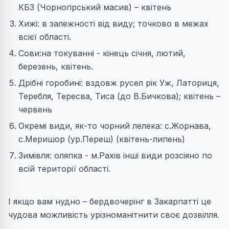
КБЗ (Чорногірський масив) – квітень
Хижі: в залежності від виду; точково в межах
всієї області.
Сови:на токуванні - кінець січня, лютий,
березень, квітень.
Дрібні горобині: вздовж русел рік Уж, Латориця,
Теребля, Тересва, Тиса (до В.Бичкова); квітень –
червень
Окремі види, як-то чорний лелека: с.Жорнава,
с.Меришор (ур.Переш) (квітень-липень)
Зимівля: оляпка - м.Рахів інші види розсіяно по
всій території області.
І якщо вам нудно – бердвочерінг в Закарпатті це
чудова можливість урізноманітнити своє дозвілля.