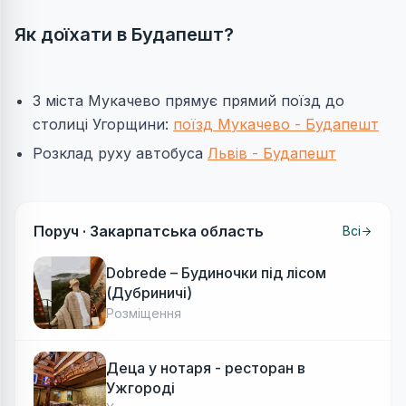
Як доїхати в Будапешт?
З міста Мукачево прямує прямий поїзд до
столиці Угорщини:
поїзд Мукачево - Будапешт
Розклад руху автобуса
Львів - Будапешт
Поруч ·
Закарпатська область
Всі
Dobrede – Будиночки під лісом
(Дубриничі)
Розміщення
Деца у нотаря - ресторан в
Ужгороді