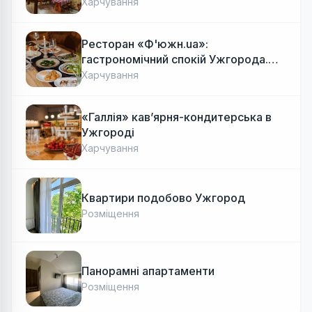
Харчування
Ресторан «Ф'южн.ua»:
гастрономічний спокій Ужгорода.
Авторська локальна кухня, затишок
Харчування
«Галлія» кав’ярня-кондитерська в
Ужгороді
Харчування
Квартири подобово Ужгород
Розміщення
Панорамні апартаменти
Розміщення