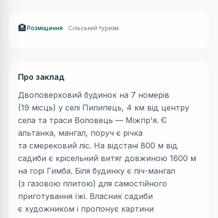
🏨
Розміщення
Сільський туризм
Про заклад
Двоповерховий будинок на 7 номерів
(19 місць) у селі Пилипець, 4 км від центру
села та траси Воловець — Міжгір'я. Є
альтанка, мангал, поруч є річка
та смерековий ліс. На відстані 800 м від
садиби є крісельний витяг довжиною 1600 м
на горі Гимба. Біля будинку є піч-мангал
(з газовою плитою) для самостійного
приготування їжі. Власник садиби
є художником і пропонує картини