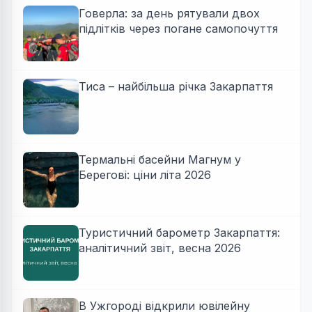
Говерла: за день рятували двох
підлітків через погане самопочуття
Тиса – найбільша річка Закарпаття
Термальні басейни Магнум у
Берегові: ціни літа 2026
Туристичний барометр Закарпаття:
аналітичний звіт, весна 2026
В Ужгороді відкрили ювілейну