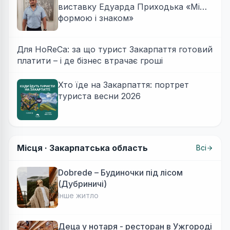
виставку Едуарда Приходька «Між
формою і знаком»
Для HoReCa: за що турист Закарпаття готовий
платити – і де бізнес втрачає гроші
Хто їде на Закарпаття: портрет
туриста весни 2026
Місця ·
Закарпатська область
Всі
Dobrede – Будиночки під лісом
(Дубриничі)
Інше житло
Деца у нотаря - ресторан в Ужгороді