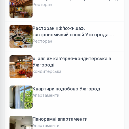
Ресторан
Ресторан «Ф'южн.ua»:
гастрономічний спокій Ужгорода.
Авторська локальна кухня, затишок
Ресторан
«Галлія» кав’ярня-кондитерська в
Ужгороді
Кондитерська
Квартири подобово Ужгород
Апартаменти
Панорамні апартаменти
Апартаменти