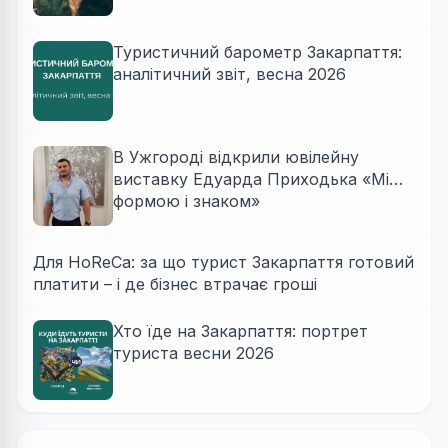
Туристичний барометр Закарпаття:
аналітичний звіт, весна 2026
В Ужгороді відкрили ювілейну
виставку Едуарда Приходька «Між
формою і знаком»
Для HoReCa: за що турист Закарпаття готовий
платити – і де бізнес втрачає гроші
Хто їде на Закарпаття: портрет
туриста весни 2026