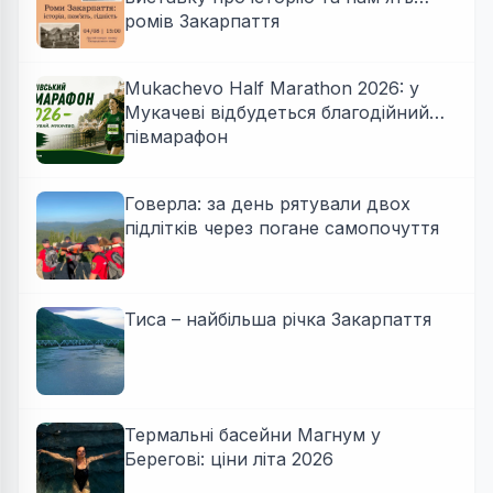
ромів Закарпаття
Mukachevo Half Marathon 2026: у
Мукачеві відбудеться благодійний
півмарафон
Говерла: за день рятували двох
підлітків через погане самопочуття
Тиса – найбільша річка Закарпаття
Термальні басейни Магнум у
Берегові: ціни літа 2026