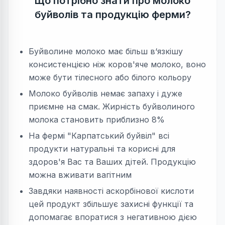
Що потрібно знати про молоко
буйволів та продукцію ферми?
Буйволине молоко має більш в‘язкішу
консистенцією ніж коров'яче молоко, воно
може бути тілесного або білого кольору
Молоко буйволів немає запаху і дуже
приємне на смак. Жирність буйволиного
молока становить приблизно 8%
На фермі "Карпатський буйвіл" всі
продукти натуральні та корисні для
здоров'я Вас та Ваших дітей. Продукцію
можна вживати вагітним
Завдяки наявності аскорбінової кислоти
цей продукт збільшує захисні функції та
допомагає впоратися з негативною дією