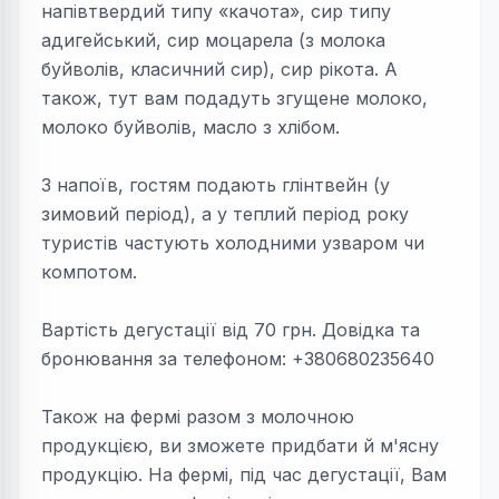
напівтвердий типу «качота», сир типу
адигейський, с
ир моцарела (з молока
буйволів, класичний сир), с
ир рікота. А
т
акож, тут вам подадуть з
гущене молоко,
м
олоко буйволів, м
асло з хлібом.
З напоїв, гостям подають глінтвейн (у
зимовий період), а у теплий період року
туристів частують холодними узваром чи
компотом.
Вартість дегустації від 70 грн. Довідка та
бронювання за телефоном: +380680235640
Також на фермі разом з молочною
продукцією, ви зможете придбати й м'ясну
продукцію. На фермі, під час дегустації, Вам