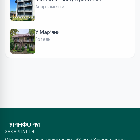
Апартаменти
У Марʼяни
Готель
ТУРІНФОРМ
ЗАКАРПАТТЯ
Офіційний каталог туристичних об'єктів Закарпатської