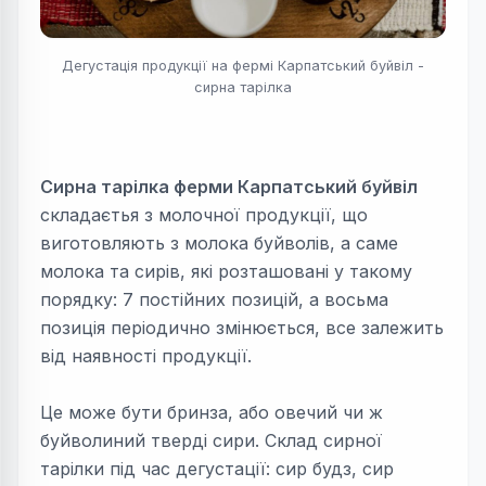
Дегустація продукції на фермі Карпатський буйвіл -
сирна тарілка
Сирна тарілка ферми Карпатський буйвіл
складаєтья з молочної продукції, що
виготовляють з молока буйволів, а саме
молока та сирів, які розташовані у такому
порядку: 7 постійних позицій, а восьма
позиція періодично змінюється, все залежить
від наявності продукції.
Це може бути бринза, або овечий чи ж
буйволиний тверді сири. Склад сирної
тарілки під час дегустації: с
ир будз, с
ир