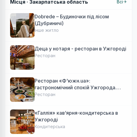
Місця ·
Закарпатська область
Всі
Dobrede – Будиночки під лісом
(Дубриничі)
Інше житло
Деца у нотаря - ресторан в Ужгороді
Ресторан
Ресторан «Ф'южн.ua»:
гастрономічний спокій Ужгорода.
Авторська локальна кухня, затишок
Ресторан
«Галлія» кав’ярня-кондитерська в
Ужгороді
Кондитерська