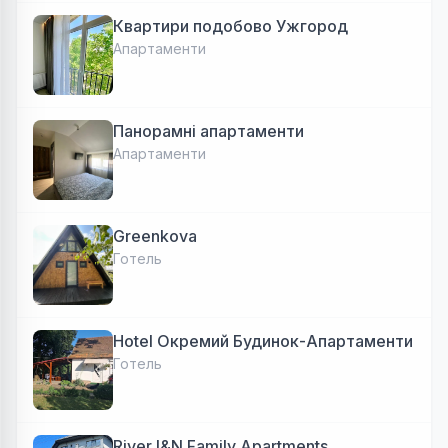
Квартири подобово Ужгород
Апартаменти
Панорамні апартаменти
Апартаменти
Greenkova
Готель
Hotel Окремий Будинок-Апартаменти
Готель
River I&N Family Apartments