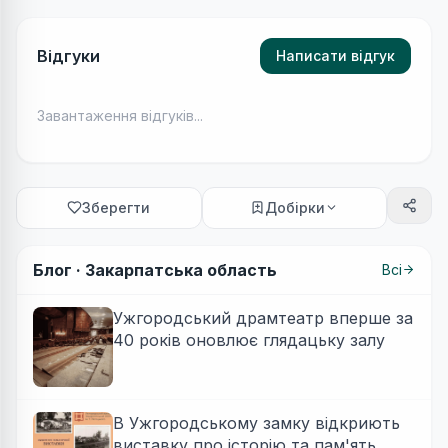
Відгуки
Написати відгук
Завантаження відгуків...
Зберегти
Добірки
Блог ·
Закарпатська область
Всі
Ужгородський драмтеатр вперше за
40 років оновлює глядацьку залу
В Ужгородському замку відкриють
виставку про історію та пам'ять