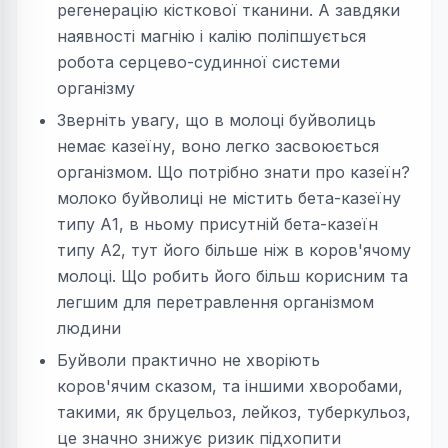
регенерацію кісткової тканини. А завдяки
наявності магнію і калію поліпшується
робота серцево-судинної системи
організму
Зверніть увагу, що в молоці буйволиць
немає казеїну, воно легко засвоюється
організмом. Що потрібно знати про казеїн?
молоко буйволиці не містить бета-казеїну
типу А1, в ньому присутній бета-казеїн
типу А2, тут його більше ніж в коров'ячому
молоці. Що робить його більш корисним та
легшим для перетравлення організмом
людини
Буйволи практично не хворіють
коров'ячим сказом, та іншими хворобами,
такими, як бруцельоз, лейкоз, туберкульоз,
це значно знижує ризик підхопити