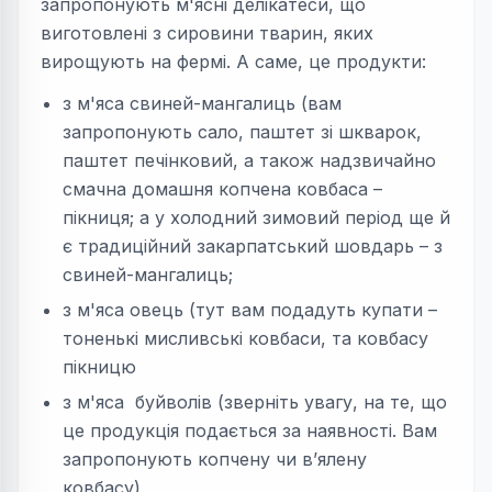
запропонують м'ясні делікатеси, що
виготовлені з сировини тварин, яких
вирощують на фермі. А саме, це продукти:
з м'яса свиней-мангалиць (вам
запропонують сало, паштет зі шкварок,
паштет печінковий, а також надзвичайно
смачна домашня копчена ковбаса –
пікниця; а у холодний зимовий період ще й
є традиційний закарпатський шовдарь – з
свиней-мангалиць;
з м'яса овець (тут вам подадуть купати –
тоненькі мисливські ковбаси, та ковбасу
пікницю
з м'яса буйволів (зверніть увагу, на те, що
це продукція подається за наявності. Вам
запропонують копчену чи в’ялену
ковбасу).