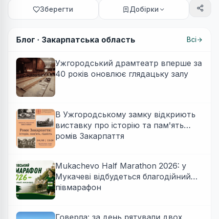
Зберегти
Добірки
Блог ·
Закарпатська область
Всі
Ужгородський драмтеатр вперше за
40 років оновлює глядацьку залу
В Ужгородському замку відкриють
виставку про історію та пам'ять
ромів Закарпаття
Mukachevo Half Marathon 2026: у
Мукачеві відбудеться благодійний
півмарафон
Говерла: за день рятували двох