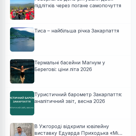
підлітків через погане самопочуття
Тиса – найбільша річка Закарпаття
Термальні басейни Магнум у
Берегові: ціни літа 2026
Туристичний барометр Закарпаття:
аналітичний звіт, весна 2026
В Ужгороді відкрили ювілейну
виставку Едуарда Приходька «Між