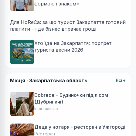
формою і знаком»
Для HoReCa: за що турист Закарпаття готовий
платити – і де бізнес втрачає гроші
Хто їде на Закарпаття: портрет
туриста весни 2026
Місця ·
Закарпатська область
Всі
Dobrede – Будиночки під лісом
(Дубриничі)
Інше житло
Деца у нотаря - ресторан в Ужгороді
Ресторан