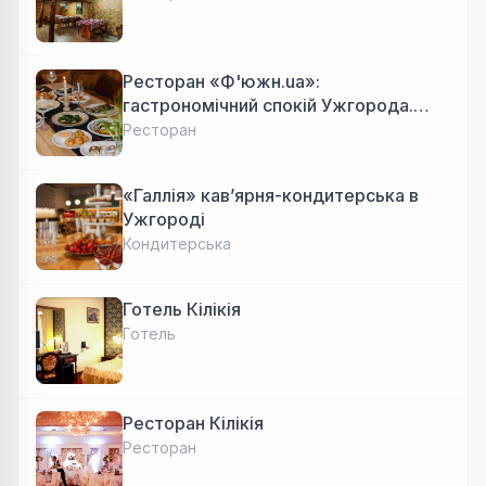
Ресторан «Ф'южн.ua»:
гастрономічний спокій Ужгорода.
Авторська локальна кухня, затишок
Ресторан
«Галлія» кав’ярня-кондитерська в
Ужгороді
Кондитерська
Готель Кілікія
Готель
Ресторан Кілікія
Ресторан