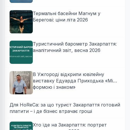
Термальні басейни Магнум у
Берегові: ціни літа 2026
Туристичний барометр Закарпаття:
аналітичний звіт, весна 2026
В Ужгороді відкрили ювілейну
виставку Едуарда Приходька «Між
формою і знаком»
Для HoReCa: за що турист Закарпаття готовий
платити – і де бізнес втрачає гроші
Хто їде на Закарпаття: портрет