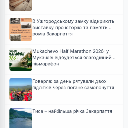
В Ужгородському замку відкриють
виставку про історію та пам'ять
ромів Закарпаття
Mukachevo Half Marathon 2026: у
Мукачеві відбудеться благодійний
півмарафон
Говерла: за день рятували двох
підлітків через погане самопочуття
Тиса – найбільша річка Закарпаття