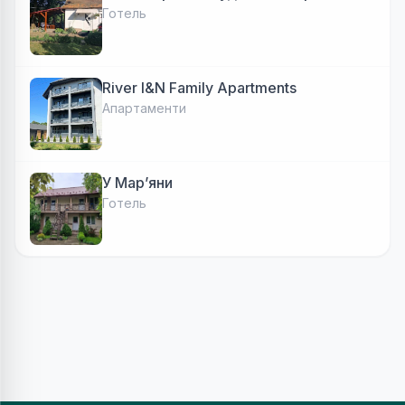
Готель
River I&N Family Apartments
Апартаменти
У Марʼяни
Готель