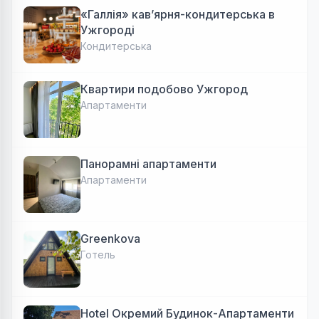
«Галлія» кав’ярня-кондитерська в
Ужгороді
Кондитерська
Квартири подобово Ужгород
Апартаменти
Панорамні апартаменти
Апартаменти
Greenkova
Готель
Hotel Окремий Будинок-Апартаменти