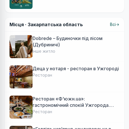
Місця ·
Закарпатська область
Всі
Dobrede – Будиночки під лісом
(Дубриничі)
Інше житло
Деца у нотаря - ресторан в Ужгороді
Ресторан
Ресторан «Ф'южн.ua»:
гастрономічний спокій Ужгорода.
Авторська локальна кухня, затишок
Ресторан