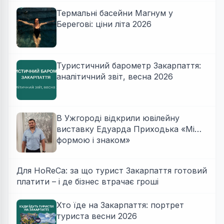
Термальні басейни Магнум у
Берегові: ціни літа 2026
Туристичний барометр Закарпаття:
аналітичний звіт, весна 2026
В Ужгороді відкрили ювілейну
виставку Едуарда Приходька «Між
формою і знаком»
Для HoReCa: за що турист Закарпаття готовий
платити – і де бізнес втрачає гроші
Хто їде на Закарпаття: портрет
туриста весни 2026