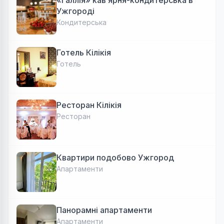
«Галлія» кав’ярня-кондитерська в
Ужгороді
Кондитерська
Готель Кілікія
Готель
Ресторан Кілікія
Ресторан
Квартири подобово Ужгород
Апартаменти
Панорамні апартаменти
Апартаменти