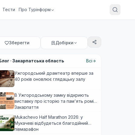
Тести
Про Турінформ
Зберегти
Добірки
Блог ·
Закарпатська область
Всі
Ужгородський драмтеатр вперше за
40 років оновлює глядацьку залу
В Ужгородському замку відкриють
виставку про історію та пам'ять ромів
Закарпаття
Mukachevo Half Marathon 2026: у
Мукачеві відбудеться благодійний
півмарафон