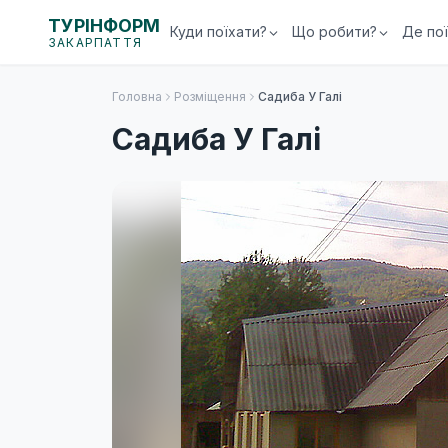
ТУРІНФОРМ
Куди поїхати?
Що робити?
Де по
ЗАКАРПАТТЯ
Головна
Розміщення
Садиба У Галі
Садиба У Галі