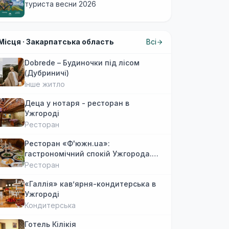
туриста весни 2026
Місця ·
Закарпатська область
Всі
Dobrede – Будиночки під лісом
(Дубриничі)
Інше житло
Деца у нотаря - ресторан в
Ужгороді
Ресторан
Ресторан «Ф'южн.ua»:
гастрономічний спокій Ужгорода.
Авторська локальна кухня, затишок
Ресторан
«Галлія» кав’ярня-кондитерська в
Ужгороді
Кондитерська
Готель Кілікія