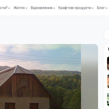
їсти?
Житло
Відновлення
Крафтові продукти
Блог