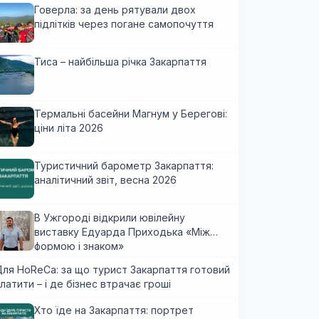
Говерла: за день рятували двох
підлітків через погане самопочуття
Тиса – найбільша річка Закарпаття
Термальні басейни Магнум у Берегові:
ціни літа 2026
Туристичний барометр Закарпаття:
аналітичний звіт, весна 2026
В Ужгороді відкрили ювілейну
виставку Едуарда Приходька «Між
формою і знаком»
ля HoReCa: за що турист Закарпаття готовий
латити – і де бізнес втрачає гроші
Хто їде на Закарпаття: портрет