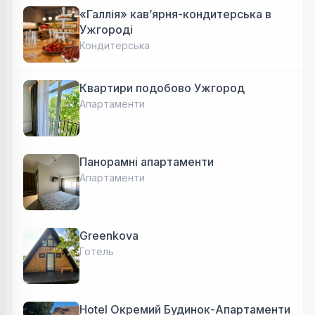
«Галлія» кав’ярня-кондитерська в
Ужгороді
Кондитерська
Квартири подобово Ужгород
Апартаменти
Панорамні апартаменти
Апартаменти
Greenkova
Готель
Hotel Окремий Будинок-Апартаменти