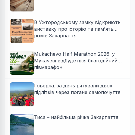
В Ужгородському замку відкриють
виставку про історію та пам'ять
ромів Закарпаття
Mukachevo Half Marathon 2026: у
Мукачеві відбудеться благодійний
півмарафон
Говерла: за день рятували двох
підлітків через погане самопочуття
Тиса – найбільша річка Закарпаття