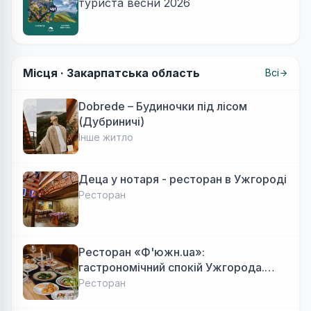
туриста весни 2026
Місця ·
Закарпатська область
Всі
Dobrede – Будиночки під лісом
(Дубриничі)
Інше житло
Деца у нотаря - ресторан в Ужгороді
Ресторан
Ресторан «Ф'южн.ua»:
гастрономічний спокій Ужгорода.
Авторська локальна кухня, затишок
Ресторан