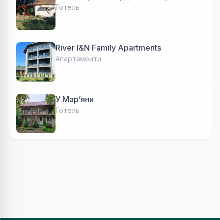
Готель
River I&N Family Apartments
Апартаменти
У Марʼяни
Готель