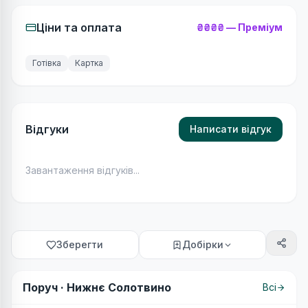
Ціни та оплата
₴₴₴₴
—
Преміум
Готівка
Картка
Відгуки
Написати відгук
Завантаження відгуків...
Зберегти
Добірки
Поруч ·
Нижнє Солотвино
Всі