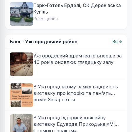
Парк-Готель Ерделі, СК Деренівська
Купіль
Розміщення
Блог ·
Ужгородський район
Всі
Ужгородський драмтеатр вперше за
40 років оновлює глядацьку залу
В Ужгородському замку відкриють
виставку про історію та пам'ять
ромів Закарпаття
В Ужгороді відкрили ювілейну
виставку Едуарда Приходька «Між
формою і знаком»