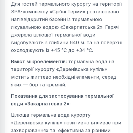
Для гостей термального курорту на території
SPA-комплексу «Срібні Терми» розташовано
напіввідкритий басейн із термальною
лікувальною водою «Закарпатська 2». Гарячі
джерела цілющої термальної води
видобувають з глибини 640 м. та на поверхні
охолоджують із +45 °С до +34 °С.
Вміст мікроелементів:
термальна вода на
території курорту «Деренівська купіль»
містить життєво необхідні елементи, серед
яких — бор та кремній.
Показання для застосування термальної
води «Закарпатська 2»:
Цілюща термальна вода курорту
«Деренівська купіль» позитивно впливає при
захворюваннях та ефективна за різними