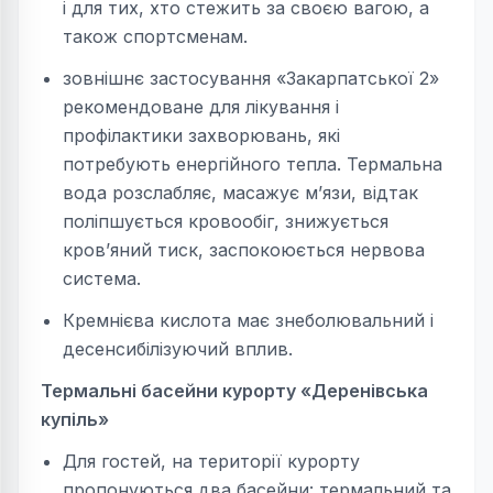
і для тих, хто стежить за своєю вагою, а
також спортсменам.
зовнішнє застосування «Закарпатської 2»
рекомендоване для лікування і
профілактики захворювань, які
потребують енергійного тепла. Термальна
вода розслабляє, масажує м’язи, відтак
поліпшується кровообіг, знижується
кров’яний тиск, заспокоюється нервова
система.
Кремнієва кислота має знеболювальний і
десенсибілізуючий вплив.
Термальні басейни курорту «Деренівська
купіль»
Для гостей, на території курорту
пропонуються два басейни: термальний та