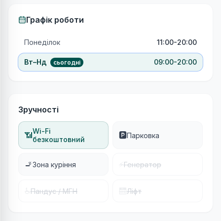
Графік роботи
Понеділок
11:00-20:00
Вт–Нд
09:00-20:00
сьогодні
Зручності
Wi-Fi
📶
🅿️
Парковка
безкоштовний
🚬
⚡
Зона куріння
Генератор
♿
🛗
Пандус / МГН
Ліфт