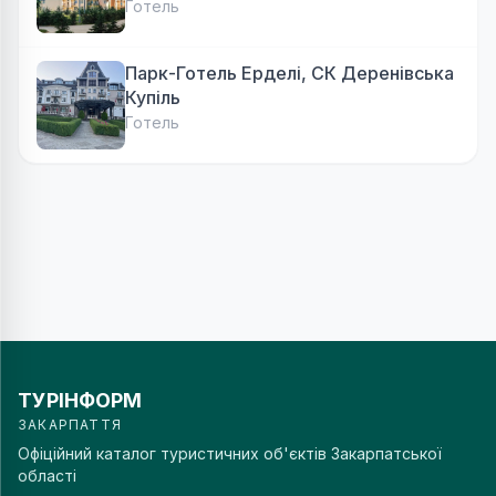
Готель
Парк-Готель Ерделі, СК Деренівська
Купіль
Готель
ТУРІНФОРМ
ЗАКАРПАТТЯ
Офіційний каталог туристичних об'єктів Закарпатської
області