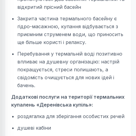
відкритий прісний басейн
Закрита частина термального басейну є
гідро-масажною, купання відбувається з
приємним струменем води, що приносить
ще більше користі і релаксу.
Перебування у термальній воді позитивно
впливає на душевну організацію: настрій
покращується, стреси полишають, а
свідомість очищується для нових ідей і
бачень.
Додаткові послуги
на території термальних
купалень
«Деренівська купіль»:
роздягалка для зберігання особистих речей
душеві кабіни