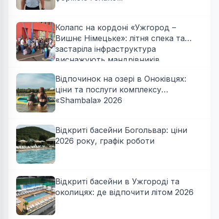
Колапс на кордоні «Ужгород –
Вишнє Німецьке»: літня спека та
застаріла інфраструктура
виснажують мандрівників
Відпочинок на озері в Оноківцях:
ціни та послуги комплексу
«Shambala» 2026
Відкриті басейни Богольвар: ціни
2026 року, графік роботи
Відкриті басейни в Ужгороді та
околицях: де відпочити літом 2026