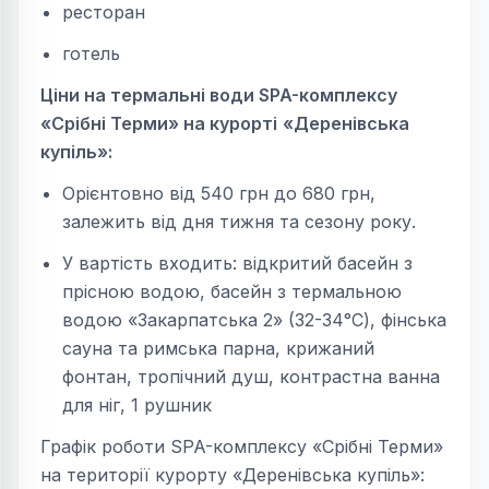
ресторан
готель
Ціни на термальні води SPA-комплексу
«Срібні Терми» на курорті
«Деренівська
купіль»:
Орієнтовно від 540 грн до 680 грн,
залежить від дня тижня та сезону року.
У вартість входить: відкритий басейн з
прісною водою, басейн з термальною
водою «Закарпатська 2» (32-34°С), фінська
сауна та римська парна, крижаний
фонтан, тропічний душ, контрастна ванна
для ніг, 1 рушник
Графік роботи SPA-комплексу «Срібні Терми»
на території курорту «Деренівська купіль»: