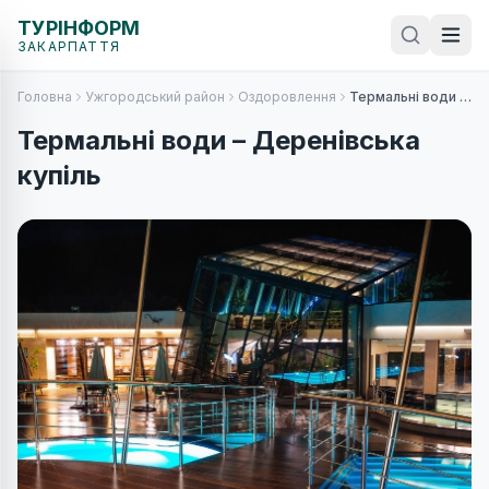
ТУРІНФОРМ
ЗАКАРПАТТЯ
Головна
Ужгородський район
Оздоровлення
Термальні води – Деренівська купіль
Термальні води – Деренівська
купіль