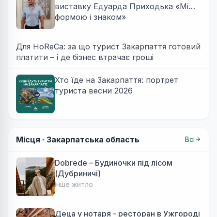
виставку Едуарда Приходька «Між
формою і знаком»
Для HoReCa: за що турист Закарпаття готовий
платити – і де бізнес втрачає гроші
Хто їде на Закарпаття: портрет
туриста весни 2026
Місця ·
Закарпатська область
Всі
Dobrede – Будиночки під лісом
(Дубриничі)
Інше житло
Деца у нотаря - ресторан в Ужгороді