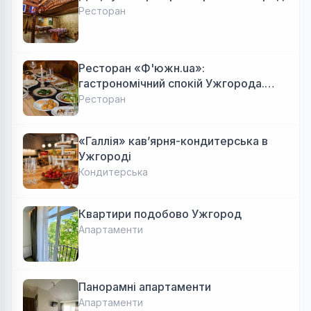
Ресторан
Ресторан «Ф'южн.ua»:
гастрономічний спокій Ужгорода.
Авторська локальна кухня, затишок
Ресторан
«Галлія» кав’ярня-кондитерська в
Ужгороді
Кондитерська
Квартири подобово Ужгород
Апартаменти
Панорамні апартаменти
Апартаменти