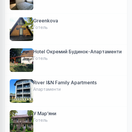
Greenkova
Готель
Hotel Окремий Будинок-Апартаменти
Готель
River I&N Family Apartments
Апартаменти
У Марʼяни
Готель