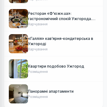
Ресторан «Ф'южн.ua»:
гастрономічний спокій Ужгорода.
Авторська локальна кухня, затишок
Харчування
«Галлія» кав’ярня-кондитерська в
Ужгороді
Харчування
Квартири подобово Ужгород
Розміщення
Панорамні апартаменти
Розміщення