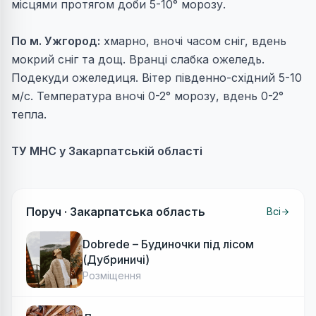
місцями протягом доби 5-10° морозу.
По м. Ужгород:
хмарно, вночі часом сніг, вдень
мокрий сніг та дощ. Вранці слабка ожеледь.
Подекуди ожеледиця. Вітер південно-східний 5-10
м/с. Температура вночі 0-2° морозу, вдень 0-2°
тепла.
ТУ МНС у Закарпатській області
Поруч ·
Закарпатська область
Всі
Dobrede – Будиночки під лісом
(Дубриничі)
Розміщення