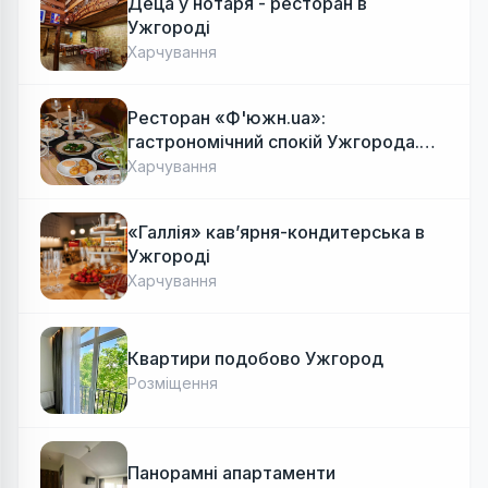
Деца у нотаря - ресторан в
Ужгороді
Харчування
Ресторан «Ф'южн.ua»:
гастрономічний спокій Ужгорода.
Авторська локальна кухня, затишок
Харчування
«Галлія» кав’ярня-кондитерська в
Ужгороді
Харчування
Квартири подобово Ужгород
Розміщення
Панорамні апартаменти