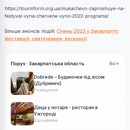
https://tourinform.org.ua/mukachevo-zaproshuye-na-
festyval-vyna-chervene-vyno-2022-programa/
Більше анонсів подій:
Січень 2022 у Закарпатті:
фестивалі, святкування, екскурсії
Поруч ·
Закарпатська область
Всі
Dobrede – Будиночки під лісом
(Дубриничі)
Розміщення
Деца у нотаря - ресторан в
Ужгороді
Харчування