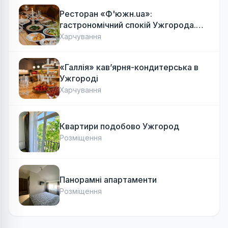
Ресторан «Ф'южн.ua»:
гастрономічний спокій Ужгорода.
Авторська локальна кухня, затишок
Харчування
«Галлія» кав’ярня-кондитерська в
Ужгороді
Харчування
Квартири подобово Ужгород
Розміщення
Панорамні апартаменти
Розміщення