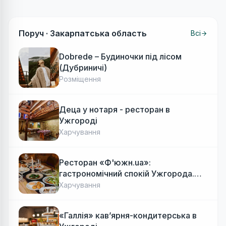
Поруч ·
Закарпатська область
Всі
Dobrede – Будиночки під лісом
(Дубриничі)
Розміщення
Деца у нотаря - ресторан в
Ужгороді
Харчування
Ресторан «Ф'южн.ua»:
гастрономічний спокій Ужгорода.
Авторська локальна кухня, затишок
Харчування
«Галлія» кав’ярня-кондитерська в