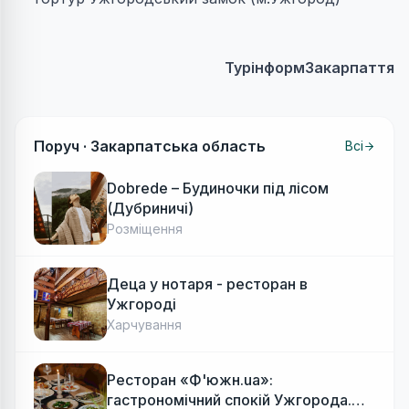
ТурінформЗакарпаття
Поруч ·
Закарпатська область
Всі
Dobrede – Будиночки під лісом
(Дубриничі)
Розміщення
Деца у нотаря - ресторан в
Ужгороді
Харчування
Ресторан «Ф'южн.ua»:
гастрономічний спокій Ужгорода.