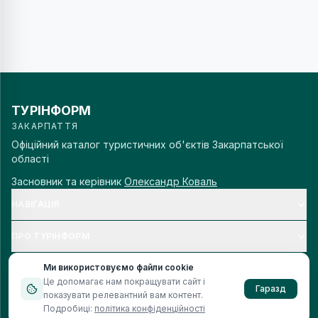
ТУРІНФОРМ
ЗАКАРПАТТЯ
Офіційний каталог туристичних об'єктів Закарпатської
області
Засновник та керівник
Олександр Коваль
НАВІГАЦІЯ
ПРО ТУРІНФОРМ
Ми використовуємо файли cookie
Це допомагає нам покращувати сайт і
Гаразд
показувати релевантний вам контент.
© 2006–
2026
Турінформ Закарпаття. Всі права захищено.
Подробиці:
політика конфіденційності