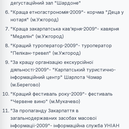
дегустаційний зал "Шардоне"
"Краща етногастрономія-2009"- корчма "Деца у
нотаря" (м.Ужгород)
"Краща закарпатська кав’ярня-2009"- кавярня
"Меделін" (м.Ужгород)
"Кращий туроператор-2009"- туроператор
"Пелікан-тревел" (м.Ужгород)
"За кращу організацію екскурсійної
діяльності-2009"- "Карпатський туристично-
інформаційний центр" Шарлота Чізмар
(м.Берегово)
"Кращий фестиваль року-2009"- фестиваль
"Червене вино" (м.Мукачево)
"За пропаганду Закарпаття в
загальнодержавних засобах масової
інформації-2009"- інформаційна служба УНІАН