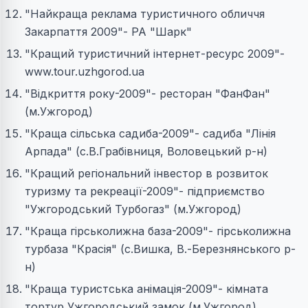
"Найкраща реклама туристичного обличчя
Закарпаття 2009"- РА "Шарк"
"Кращий туристичний інтернет-ресурс 2009"-
www.tour.uzhgorod.ua
"Відкриття року-2009"- ресторан "ФанФан"
(м.Ужгород)
"Краща сільська садиба-2009"- садиба "Лінія
Арпада" (с.В.Грабівниця, Воловецький р-н)
"Кращий регіональний інвестор в розвиток
туризму та рекреації-2009"- підприємство
"Ужгородський Турбогаз" (м.Ужгород)
"Краща гірськолижна база-2009"- гірськолижна
турбаза "Красія" (с.Вишка, В.-Березнянського р-
н)
"Краща туристська анімація-2009"- кімната
тортур Ужгородський замок (м.Ужгород)