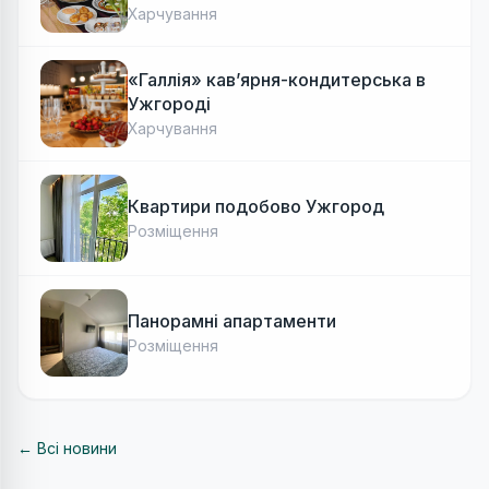
Авторська локальна кухня, затишок
Харчування
«Галлія» кав’ярня-кондитерська в
Ужгороді
Харчування
Квартири подобово Ужгород
Розміщення
Панорамні апартаменти
Розміщення
← Всі новини