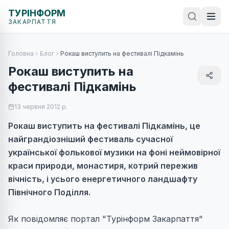
ТУРІНФОРМ
ЗАКАРПАТТЯ
Головна
Блог
Рокаш виступить на фестивалі Підкамінь
Рокаш виступить на
фестивалі Підкамінь
13 червня 2012 р.
Рокаш виступить на фестивалі Підкамінь, це
найграндіозніший фестиваль сучасної
української фолькової музики на фоні неймовірної
краси природи, монастиря, котрий пережив
вічність, і усього енергетичного ландшафту
Північного Поділля.
Як повідомляє портал "Турінформ Закарпаття"