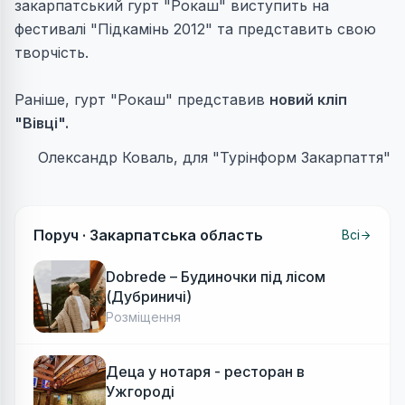
закарпатський гурт "Рокаш" виступить на
фестивалі "Підкамінь 2012" та представить свою
творчість.
Раніше, гурт "Рокаш" представив
новий кліп
"Вівці".
Олександр Коваль, для "Турінформ Закарпаття"
Поруч ·
Закарпатська область
Всі
Dobrede – Будиночки під лісом
(Дубриничі)
Розміщення
Деца у нотаря - ресторан в
Ужгороді