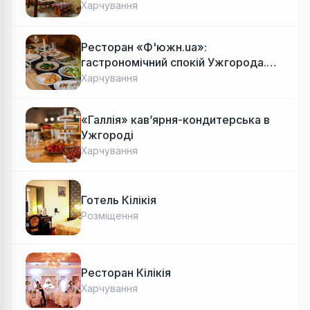
Харчування
Ресторан «Ф'южн.ua»:
гастрономічний спокій Ужгорода.
Авторська локальна кухня, затишок
Харчування
«Галлія» кав’ярня-кондитерська в
Ужгороді
Харчування
Готель Кілікія
Розміщення
Ресторан Кілікія
Харчування