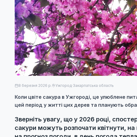
8 березня 2026 р.
Ужгород
·
Закарпатська область
Коли цвіте сакура в Ужгороді, це улюблене пит
цей період у житті цих дерев та планують обра
Зверніть увагу, що у 2026 році, спосте
сакури можуть розпочати квітнути, на 
на прогноз погоди, в день погода тепла