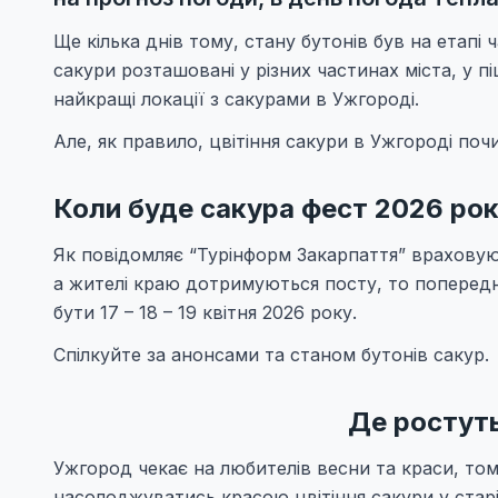
Ще кілька днів тому, стану бутонів був на етапі
сакури розташовані у різних частинах міста, у п
найкращі локації з сакурами в Ужгороді.
Але, як правило, цвітіння сакури в Ужгороді поч
Коли буде сакура фест 2026 ро
Як повідомляє “Турінформ Закарпаття” враховуюч
а жителі краю дотримуються посту, то поперед
бути 17 – 18 – 19 квітня 2026 року.
Спілкуйте за анонсами та станом бутонів сакур.
Де ростуть
Ужгород чекає на любителів весни та краси, то
насолоджуватись красою цвітіння сакури у старі