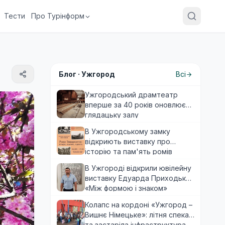
Тести
Про Турінформ
Блог ·
Ужгород
Всі
Ужгородський драмтеатр
вперше за 40 років оновлює
глядацьку залу
В Ужгородському замку
відкриють виставку про
історію та пам'ять ромів
Закарпаття
В Ужгороді відкрили ювілейну
виставку Едуарда Приходька
«Між формою і знаком»
Колапс на кордоні «Ужгород –
Вишнє Німецьке»: літня спека
та застаріла інфраструктура