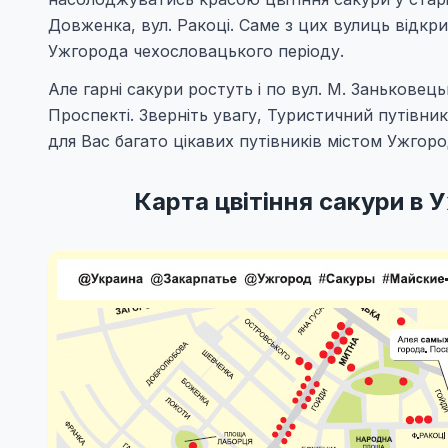
Довженка, вул. Ракоці. Саме з цих вулиць відк
Ужгорода чехословацького періоду.
Але гарні сакури ростуть і по вул. М. Заньковец
Проспекті. Зверніть увагу, Туристичний путівн
для Вас багато цікавих путівників містом Ужгород
Карта цвітіння сакури в 