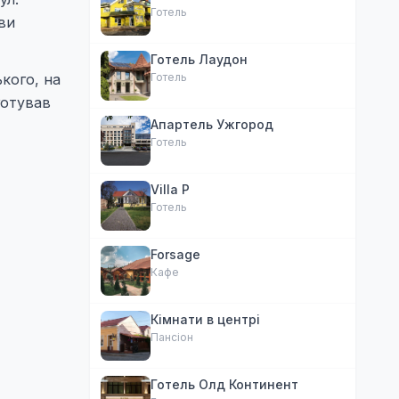
Готель
ви
Готель Лаудон
Готель
ького, на
готував
Апартель Ужгород
Готель
Villa P
Готель
Forsage
Кафе
Кімнати в центрі
Пансіон
Готель Олд Континент