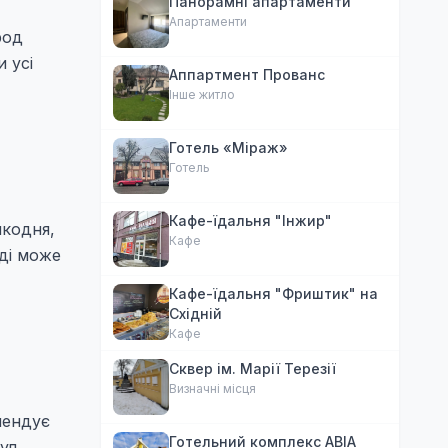
Панорамні апартаменти
Апартаменти
род
 усі
Аппартмент Прованс
Інше житло
Готель «Міраж»
Готель
Кафе-їдальня "Інжир"
икодня,
Кафе
ді може
Кафе-їдальня "Фриштик" на
Східній
Кафе
Сквер ім. Марії Терезії
Визначні місця
мендує
Готельний комплекс АВІА
ул.