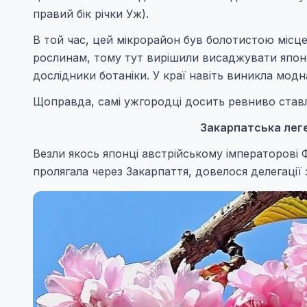
правий бік річки Уж).
В той час, цей мікрорайон був болотистою місце
рослинам, тому тут вирішили висаджувати японсь
дослідники ботаніки. У краї навіть виникла мод
Щоправда, самі ужгородці досить ревниво ставл
Закарпатська леге
Везли якось японці австрійському імператорові 
пролягала через Закарпаття, довелося делегації 