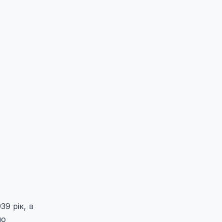
9 рік, в
по