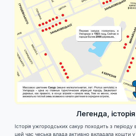
Легенда, історі
Історія ужгородських сакур походить з періоду 
цей час чеська влада активно вкладала кошти у