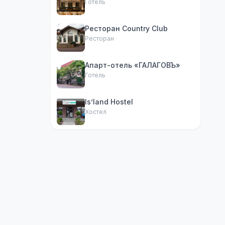
Готель
Ресторан Country Club
Ресторан
Апарт-отель «ГАЛАГОВЪ»
Готель
Is’land Hostel
Хостел