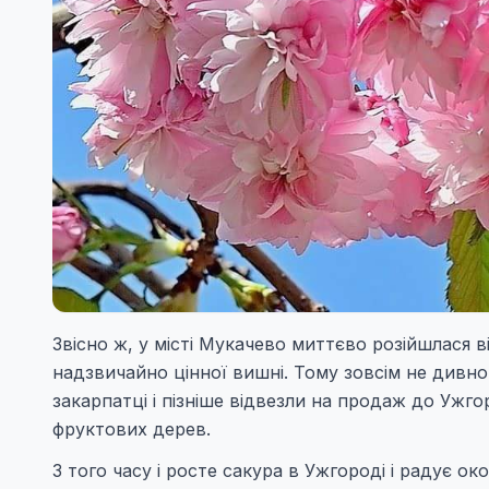
Звісно ж, у місті Мукачево миттєво розійшлася в
надзвичайно цінної вишні. Тому зовсім не дивно
закарпатці і пізніше відвезли на продаж до Ужг
фруктових дерев.
З того часу і росте сакура в Ужгороді і радує око