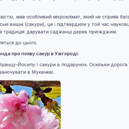
вістю, мав особливий мікроклімат, який не сприяв баг
кі вишні (сакури), це і підтвердили у той час науковц
на традиція: дарувати саджанці дерев приїжджим.
яться до цього.
нда про появу сакур в Ужгороді:
Францу-Йосипу І сакури в подарунок. Оскільки дорога 
заночувати в Мукачеві.