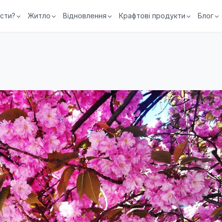
їсти?
Житло
Відновлення
Крафтові продукти
Блог