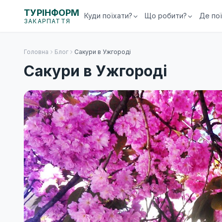
ТУРІНФОРМ
Куди поїхати?
Що робити?
Де по
ЗАКАРПАТТЯ
Головна
Блог
Сакури в Ужгороді
Сакури в Ужгороді