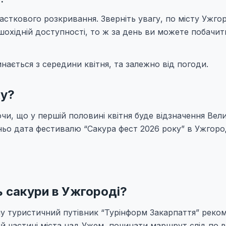
 часткового розкривання. Зверніть увагу, по місту Ужго
ішохідній доступності, то ж за день ви можете побачити
инається з середини квітня, та залежно від погоди.
ку?
и, що у першій половині квітня буде відзначення Вел
ньо дата фестивалю “Сакура фест 2026 року” в Ужгоро
 сакури в Ужгороді?
му туристичний путівник “Турінформ Закарпаття” реко
й частині міста над Ужем, починати маршрут слід по в