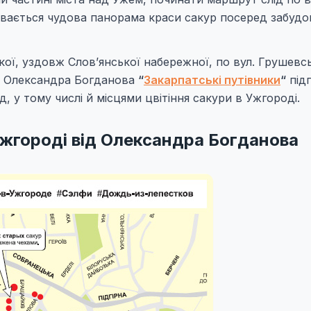
ривається чудова панорама краси сакур посеред забудо
ької, уздовж Слов’янської набережної, по вул. Грушевс
ик Олександра Богданова
“
Закарпатські путівники
“
під
, у тому числі й місцями цвітіння сакури в Ужгороді.
Ужгороді від Олександра Богданова