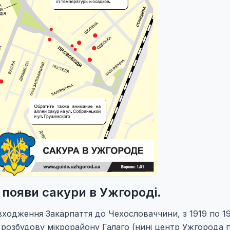
я появи сакури в Ужгороді.
входження Закарпаття до Чехословаччини, з 1919 по 193
 розбудову мікрорайону Галаго (нині центр Ужгорода 