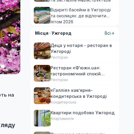
виснажують мандрівників
Відкриті басейни в Ужгороді
та околицях: де відпочити
літом 2026
Місця ·
Ужгород
Всі
Деца у нотаря - ресторан в
Ужгороді
Ресторан
Ресторан «Ф'южн.ua»:
гастрономічний спокій
Ужгорода. Авторська
Ресторан
локальна кухня, затишок
«Галлія» кав’ярня-
ють на
кондитерська в Ужгороді
Кондитерська
Квартири подобово Ужгород
Апартаменти
гляду