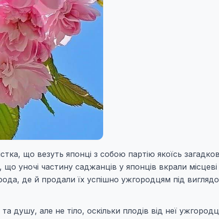
істка, що везуть японці з собою партію якоїсь загадко
, що уночі частину саджанців у японців вкрали місцеві
орода, де й продали їх успішно ужгородцям під вигляд
 та душу, але не тіло, оскільки плодів від неї ужгородц