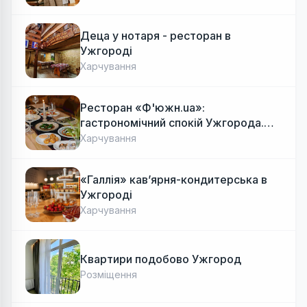
Деца у нотаря - ресторан в
Ужгороді
Харчування
Ресторан «Ф'южн.ua»:
гастрономічний спокій Ужгорода.
Авторська локальна кухня, затишок
Харчування
«Галлія» кав’ярня-кондитерська в
Ужгороді
Харчування
Квартири подобово Ужгород
Розміщення