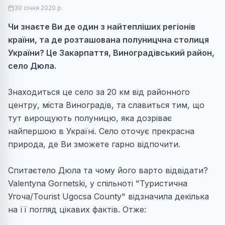
30 січня 2020 р.
Чи знаєте Ви де один з найтепліших регіонів
країни, та де розташована полуницчна столиця
України? Це Закарпаття, Виноградівський район,
село Дюла.
Знаходиться це село за 20 км від районного
центру, міста Виноградів, та славиться тим, що
тут вирощують полуницю, яка дозріває
найпершою в Україні. Село оточує прекрасна
природа, де Ви зможете гарно відпочити.
Спитаєтело Дюла та чому його варто відвідати?
Valentyna Gornetski, у спільноті "Туристична
Угоча/Tourist Ugocsa County" відзначила декілька
на її погляд цікавих фактів. Отже: