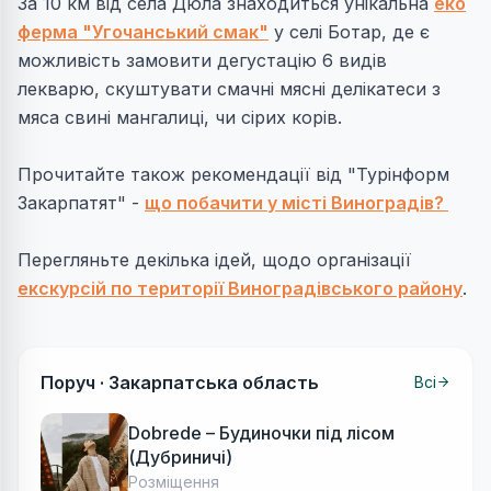
За 10 км від села Дюла знаходиться унікальна
еко
ферма "Угочанський смак"
у селі Ботар, де є
можливість замовити дегустацію 6 видів
лекварю, скуштувати смачні мясні делікатеси з
мяса свині мангалиці, чи сірих корів.
Прочитайте також рекомендації від "Турінформ
Закарпатят" -
що побачити у місті Виноградів?
Перегляньте декілька ідей, щодо організації
екскурсій по території Виноградівського району
.
Поруч ·
Закарпатська область
Всі
Dobrede – Будиночки під лісом
(Дубриничі)
Розміщення