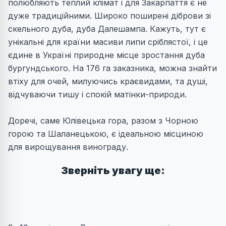
полюбляють теплий клімат і для Закарпаття є не
дуже традиційними. Широко поширені діброви зі
скельного дуба, дуба Далешампа. Кажуть, тут є
унікальні для країни масиви липи сріблястої, і це
єдине в Україні природне місце зростання дуба
бургундського. На 176 га заказника, можна знайти
втіху для очей, милуючись краєвидами, та душі,
відчуваючи тишу і спокій матінки-природи.
Доречі, саме Юлівецька гора, разом з Чорною
горою та Шаланецькою, є ідеальною місциною
для вирощування винограду.
Зверніть увагу ще: