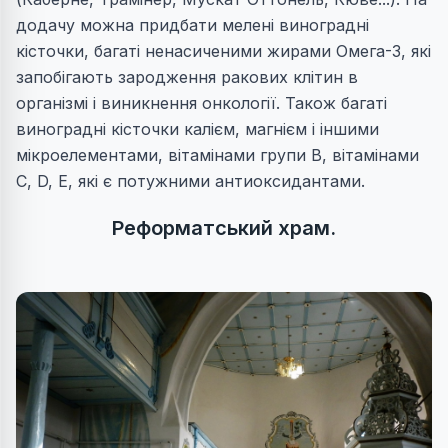
додачу можна придбати мелені виноградні
кісточки, багаті ненасиченими жирами Омега-3, які
запобігають зародження ракових клітин в
організмі і виникнення онкології. Також багаті
виноградні кісточки калієм, магнієм і іншими
мікроелементами, вітамінами групи В, вітамінами
С, D, Е, які є потужними антиоксидантами.
Реформатський храм
.