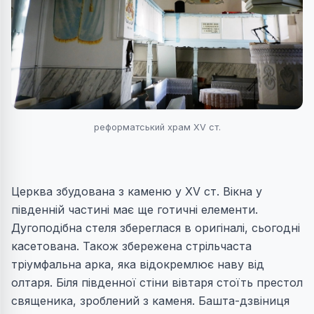
реформатський храм ХV ст.
Церква збудована з каменю у XV ст. Вікна у
південній частині має ще готичні елементи.
Дугоподібна стеля збереглася в оригіналі, сьогодні
касетована. Також збережена стрільчаста
тріумфальна арка, яка відокремлює наву від
олтаря. Біля південної стіни вівтаря стоїть престол
священика, зроблений з каменя. Башта-дзвіниця