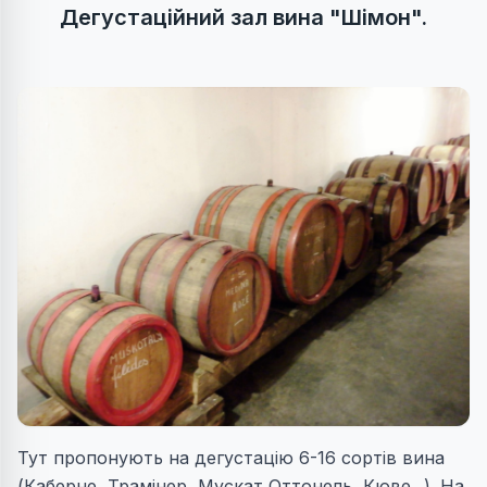
Дегустаційний зал вина "Шімон".
Тут пропонують на дегустацію 6-16 сортів вина
(Каберне, Трамінер, Мускат Оттонель, Кюве...). На