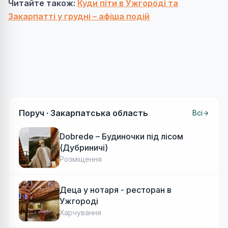
Читайте також:
Куди піти в Ужгороді та
Закарпатті у грудні – афіша подій
Поруч ·
Закарпатська область
Всі
Dobrede – Будиночки під лісом
(Дубриничі)
Розміщення
Деца у нотаря - ресторан в
Ужгороді
Харчування