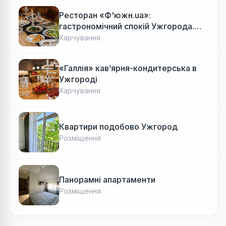
Ресторан «Ф'южн.ua»:
гастрономічний спокій Ужгорода.
Авторська локальна кухня, затишок
Харчування
«Галлія» кав’ярня-кондитерська в
Ужгороді
Харчування
Квартири подобово Ужгород
Розміщення
Панорамні апартаменти
Розміщення