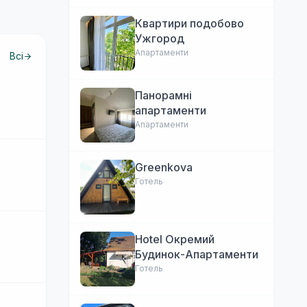
Квартири подобово
Ужгород
Апартаменти
Всі
Панорамні
апартаменти
Апартаменти
Greenkova
Готель
Hotel Окремий
Будинок-Апартаменти
Готель