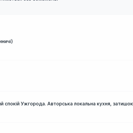
иничі)
і
й спокій Ужгорода. Авторська локальна кухня, затишок