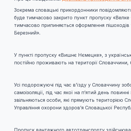
Зокрема словацькі прикордонники повідомляють,
буде тимчасово закрито пункт пропуску «Велке 
тимчасово припиняється оформлення пішоходів у
Березний».
У пункті пропуску «Вишнє Нємецке», з українськ
постійно проживають на території Словаччини, б
Усі подорожуючі під час в’їзду у Словаччину зо
самоізоляції, під час якої на п’ятий день повин
звільняються особи, які прямують територією Сл
Управління охорони здоров’я Словацької Респуб
Пропуск вантажного автотранспорту здійснюва