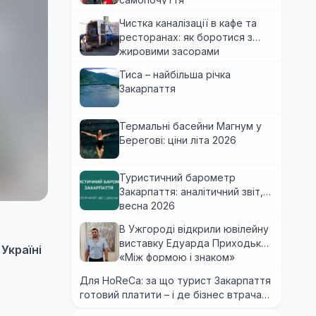
Чистка каналізації в кафе та
ресторанах: як боротися з
жировими засорами
Тиса – найбільша річка
Закарпаття
Термальні басейни Магнум у
Берегові: ціни літа 2026
Туристичний барометр
Закарпаття: аналітичний звіт,
весна 2026
В Ужгороді відкрили ювілейну
виставку Едуарда Приходька
Україні
«Між формою і знаком»
Для HoReCa: за що турист Закарпаття
готовий платити – і де бізнес втрачає
гроші