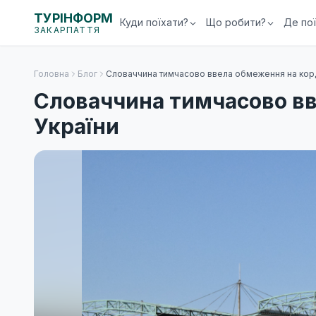
ТУРІНФОРМ
Куди поїхати?
Що робити?
Де по
ЗАКАРПАТТЯ
Головна
Блог
Словаччина тимчасово ввела обмеження на корд
Словаччина тимчасово вв
України