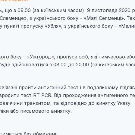
 що з 09.00 (за київським часом) 9 листопада 2020 
Слеменце», з українського боку – «Малі Селменці». Та
 пункті пропуску «Убля», з українського боку – «Мали
ого боку – «Ужгород», пропуск осіб, які тимчасово або
уде здійснюватися з 08.00 до 20.00 (за київським час
бов’язані пройти антигенний тест і в подальшому підля
ні зробити тест RT PCR. Від проходження антигенного т
оваччини транзитом, та відповідно до винятку Указу
ліки або письмового винятку.
тиметься без обмежень.