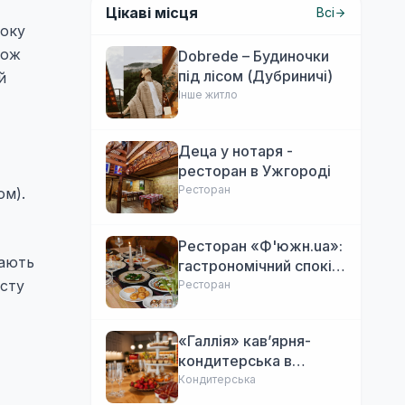
Цікаві місця
Всі
року
кож
Dobrede – Будиночки
під лісом (Дубриничі)
й
Інше житло
Деца у нотаря -
ресторан в Ужгороді
Ресторан
ом).
Ресторан «Ф'южн.ua»:
гають
гастрономічний спокій
есту
Ужгорода. Авторська
Ресторан
локальна кухня,
затишок
«Галлія» кав’ярня-
кондитерська в
Ужгороді
Кондитерська