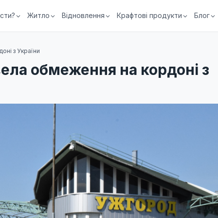
їсти?
Житло
Відновлення
Крафтові продукти
Блог
оні з України
ела обмеження на кордоні з