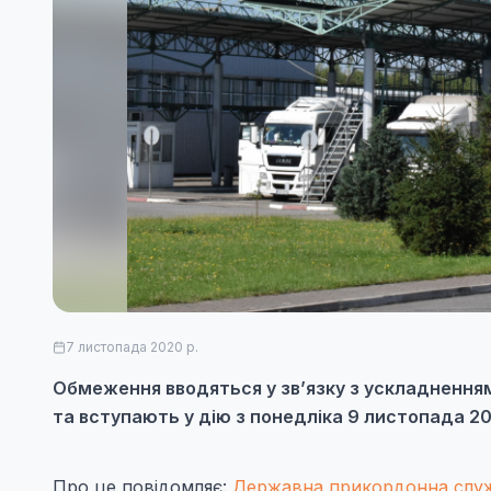
7 листопада 2020 р.
Обмеження вводяться у зв’язку з ускладненням е
та вступають у дію з понедліка 9 листопада 20
Про це повідомляє:
Державна прикордонна служ