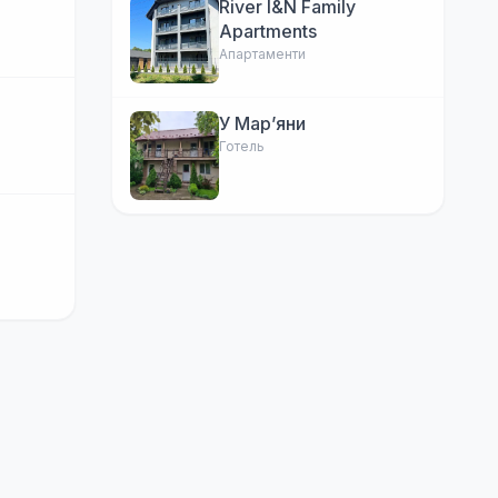
River I&N Family
Apartments
Апартаменти
У Марʼяни
Готель