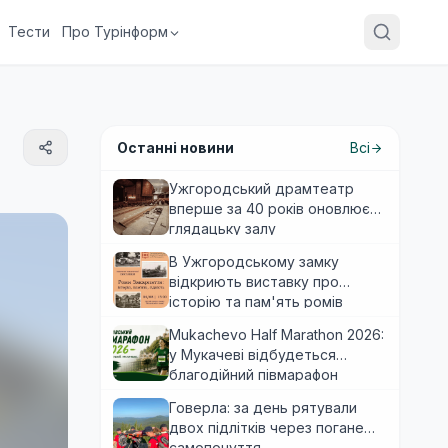
Тести
Про Турінформ
Останні новини
Всі
Ужгородський драмтеатр
вперше за 40 років оновлює
глядацьку залу
В Ужгородському замку
відкриють виставку про
історію та пам'ять ромів
Закарпаття
Mukachevo Half Marathon 2026:
у Мукачеві відбудеться
благодійний півмарафон
Говерла: за день рятували
двох підлітків через погане
самопочуття