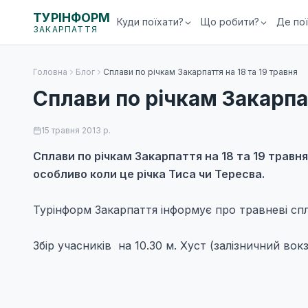
ТУРІНФОРМ
Куди поїхати?
Що робити?
Де по
ЗАКАРПАТТЯ
Головна
Блог
Сплави по річкам Закарпаття на 18 та 19 травня
Сплави по річкам Закарпат
15 травня 2013 р.
Сплави по річкам Закарпаття на 18 та 19 травня
особливо коли це річка Тиса чи Тересва.
Турінформ Закарпаття інформує про травневі спла
Збір учасників на 10.30 м. Хуст (залізничний вок