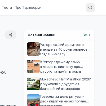
Тести
Про Турінформ
Останні новини
Всі
Ужгородський драмтеатр
вперше за 40 років оновлює
глядацьку залу
В Ужгородському замку
відкриють виставку про
історію та пам'ять ромів
ку.
Закарпаття
Mukachevo Half Marathon 2026:
у Мукачеві відбудеться
благодійний півмарафон
Говерла: за день рятували
двох підлітків через погане
карпаття
самопочуття