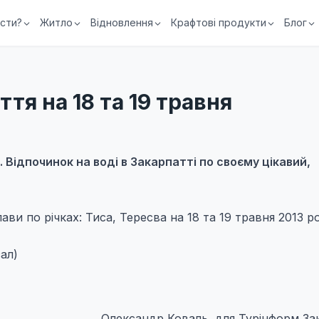
їсти?
Житло
Відновлення
Крафтові продукти
Блог
тя на 18 та 19 травня
. Відпочинок на воді в Закарпатті по своєму цікавий,
ви по річках: Тиса, Тересва на 18 та 19 травня 2013 ро
зал)
Олександр Коваль, для Турінформ За