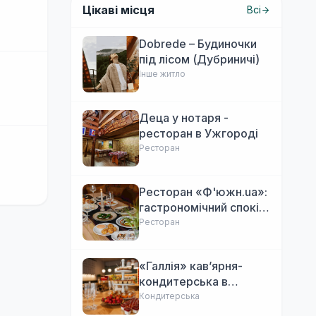
Цікаві місця
Всі
Dobrede – Будиночки
під лісом (Дубриничі)
Інше житло
Деца у нотаря -
ресторан в Ужгороді
Ресторан
Ресторан «Ф'южн.ua»:
гастрономічний спокій
Ужгорода. Авторська
Ресторан
локальна кухня,
затишок
«Галлія» кав’ярня-
кондитерська в
Ужгороді
Кондитерська