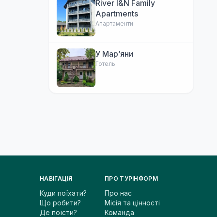
River I&N Family
Apartments
Апартаменти
У Марʼяни
Готель
НАВІГАЦІЯ
ПРО ТУРІНФОРМ
Куди поїхати?
Про нас
Що робити?
Місія та цінності
Де поїсти?
Команда