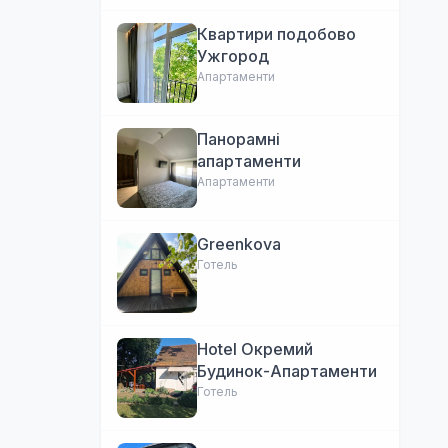
Квартири подобово
Ужгород
Апартаменти
Панорамні
апартаменти
Апартаменти
Greenkova
Готель
Hotel Окремий
Будинок-Апартаменти
Готель