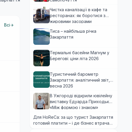
Чистка каналізації в кафе та
ресторанах: як боротися з
жировими засорами
Всі
Тиса – найбільша річка
Закарпаття
Термальні басейни Магнум у
Берегові: ціни літа 2026
Туристичний барометр
Закарпаття: аналітичний звіт,
весна 2026
В Ужгороді відкрили ювілейну
виставку Едуарда Приходька
«Між формою і знаком»
Для HoReCa: за що турист Закарпаття
готовий платити – і де бізнес втрачає
гроші