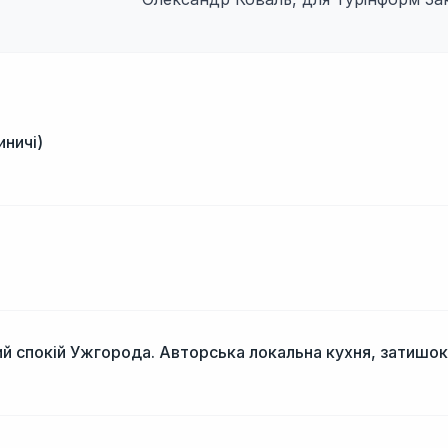
иничі)
і
й спокій Ужгорода. Авторська локальна кухня, затишок