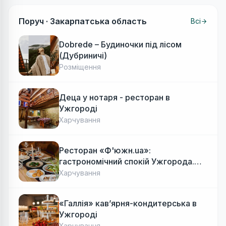
Поруч ·
Закарпатська область
Всі
Dobrede – Будиночки під лісом
(Дубриничі)
Розміщення
Деца у нотаря - ресторан в
Ужгороді
Харчування
Ресторан «Ф'южн.ua»:
гастрономічний спокій Ужгорода.
Авторська локальна кухня, затишок
Харчування
«Галлія» кав’ярня-кондитерська в
Ужгороді
Харчування