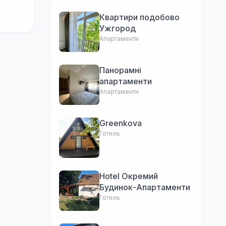
Квартири подобово
Ужгород
Апартаменти
Панорамні
апартаменти
Апартаменти
Greenkova
Готель
Hotel Окремий
Будинок-Апартаменти
Готель