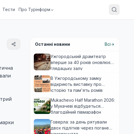
Тести
Про Турінформ
Останні новини
Всі
Ужгородський драмтеатр
вперше за 40 років оновлює
стична
глядацьку залу
двали
В Ужгородському замку
відкриють виставку про
історію та пам'ять ромів
Закарпаття
отрий
Mukachevo Half Marathon 2026:
у Мукачеві відбудеться
благодійний півмарафон
 марки
Говерла: за день рятували
двох підлітків через погане
самопочуття