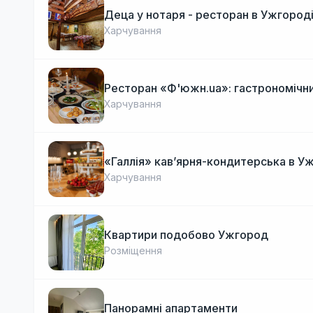
Деца у нотаря - ресторан в Ужгород
Харчування
Ресторан «Ф'южн.ua»: гастрономічни
Харчування
«Галлія» кав’ярня-кондитерська в У
Харчування
Квартири подобово Ужгород
Розміщення
Панорамні апартаменти