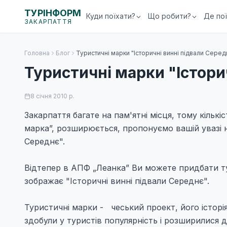
ТУРІНФОРМ
Куди поїхати?
Що робити?
Де по
ЗАКАРПАТТЯ
Головна
Блог
Туристичні марки "Історичні винні підвали Серед
Туристичні марки "Істори
8 січня 2010 р.
Закарпаття багате на пам'ятні місця, тому кільк
марка”, розширюється, пропонуємо вашій увазі н
Середнє".
Відтепер в АПФ „Леанка” Ви можете придбати ту
зображає "Історичні винні підвали Середнє".
Туристичні марки - чеський проект, його історі
здобули у туристів популярність і розширилися 