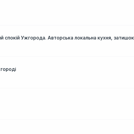
і
й спокій Ужгорода. Авторська локальна кухня, затишок
жгороді