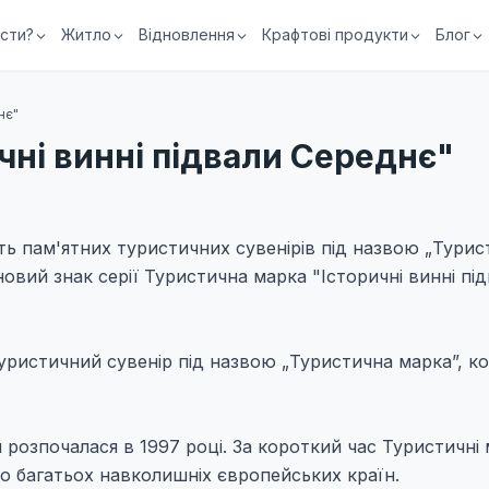
їсти?
Житло
Відновлення
Крафтові продукти
Блог
нє"
чні винні підвали Середнє"
ість пам'ятних туристичних сувенірів під назвою „Тури
овий знак серії Туристична марка "Історичні винні пі
ристичний сувенір під назвою „Туристична марка”, к
я розпочалася в 1997 році. За короткий час Туристичні
до багатьох навколишніх європейських країн.