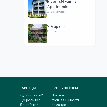
River I&N Family
Apartments
Апартаменти
У Марʼяни
Готель
НАВІГАЦІЯ
ПРО ТУРІНФОРМ
Куди поїхати?
Про нас
Що робити?
Місія та цінності
Де поїсти?
Команда