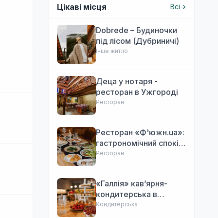
Цікаві місця
Всі
Dobrede – Будиночки
під лісом (Дубриничі)
Інше житло
Деца у нотаря -
ресторан в Ужгороді
Ресторан
Ресторан «Ф'южн.ua»:
гастрономічний спокій
Ужгорода. Авторська
Ресторан
локальна кухня,
затишок
«Галлія» кав’ярня-
кондитерська в
Ужгороді
Кондитерська