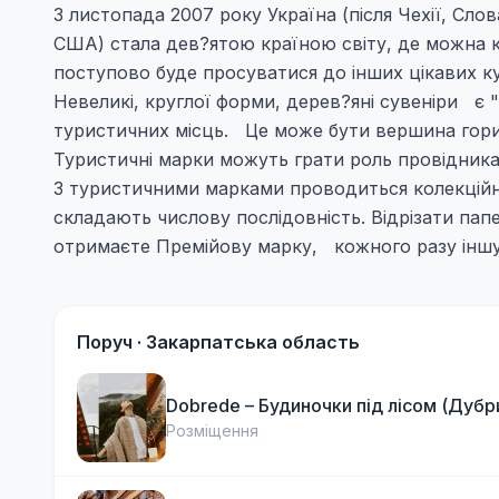
З листопада 2007 року Україна (після Чехії, Слов
США) стала дев?ятою країною світу, де можна к
поступово буде просуватися до інших цікавих ку
Невеликі, круглої форми, дерев?яні сувеніри є
туристичних місць. Це може бути вершина гори, 
Туристичні марки можуть грати роль провідника
З туристичними марками проводиться колекційна
складають числову послідовність. Відрізати папе
отримаєте Премійову марку, кожного разу іншу
Поруч ·
Закарпатська область
Dobrede – Будиночки під лісом (Дубр
Розміщення