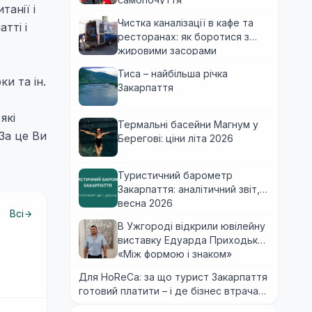
танії і
Чистка каналізації в кафе та
тті і
ресторанах: як боротися з
жировими засорами
Тиса – найбільша річка
и та ін.
Закарпаття
які
Термальні басейни Магнум у
За це Ви
Берегові: ціни літа 2026
Туристичний барометр
Закарпаття: аналітичний звіт,
весна 2026
Всі
В Ужгороді відкрили ювілейну
виставку Едуарда Приходька
«Між формою і знаком»
Для HoReCa: за що турист Закарпаття
готовий платити – і де бізнес втрачає
гроші