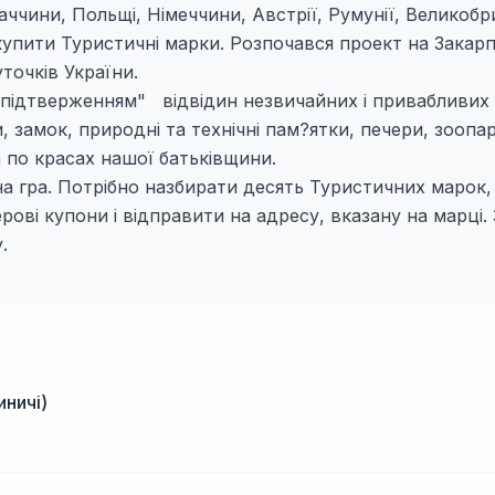
аччини, Польщі, Німеччини, Австрії, Румунії, Великобри
упити Туристичні марки. Розпочався проект на Закарпа
точків України.
 "підтверженням" відвідин незвичайних і привабливих
замок, природні та технічні пам?ятки, печери, зоопарк
 по красах нашої батьківщини.
 гра. Потрібно назбирати десять Туристичних марок, 
рові купони і відправити на адресу, вказану на марці. 
.
иничі)