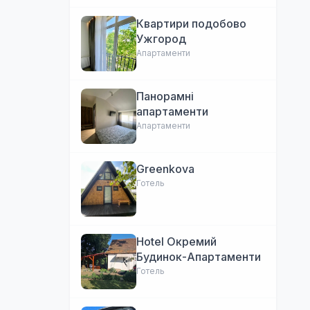
Квартири подобово
Ужгород
Апартаменти
Панорамні
апартаменти
Апартаменти
Greenkova
Готель
Hotel Окремий
Будинок-Апартаменти
Готель