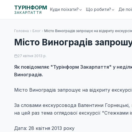
ТУРІНФОРМ
Куди поїхати?
Що робити?
Де по
ЗАКАРПАТТЯ
Головна
Блог
Місто Виноградів запрошує на відкриту екскурсі
Місто Виноградів запрошу
27 квітня 2013 р.
Як повідомляє "Турінформ Закарпаття" у неділю
Виноградів.
Місто Виноградів запрошує на відкриту екскурс
За словами екскурсовода Валентини Горнецькі, щ
на цей раз тема оглядової екскурсії "Стежками іс
Дата: 28 квітня 2013 року