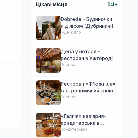
Цікаві місця
Всі
Dobrede – Будиночки
під лісом (Дубриничі)
Інше житло
Деца у нотаря -
ресторан в Ужгороді
Ресторан
Ресторан «Ф'южн.ua»:
гастрономічний спокій
Ужгорода. Авторська
Ресторан
локальна кухня,
затишок
«Галлія» кав’ярня-
кондитерська в
Ужгороді
Кондитерська