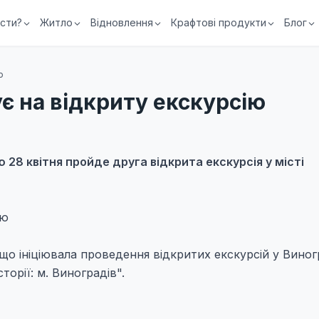
їсти?
Житло
Відновлення
Крафтові продукти
Блог
ю
є на відкриту екскурсію
 28 квітня пройде друга відкрита екскурсія у місті
ію
о ініціювала проведення відкритих екскурсій у Виног
торії: м. Виноградів".