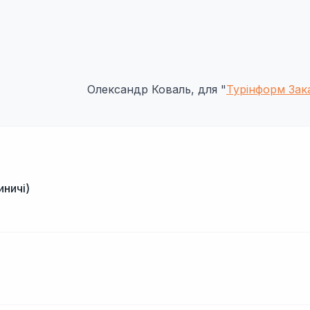
Олександр Коваль, для "
Турінформ Зак
иничі)
і