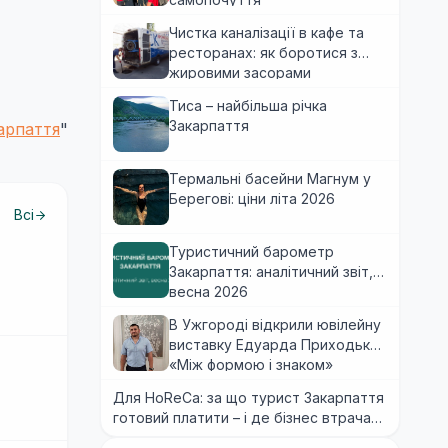
Чистка каналізації в кафе та
ресторанах: як боротися з
жировими засорами
Тиса – найбільша річка
Закарпаття
арпаття
"
Термальні басейни Магнум у
Берегові: ціни літа 2026
Всі
Туристичний барометр
Закарпаття: аналітичний звіт,
весна 2026
В Ужгороді відкрили ювілейну
виставку Едуарда Приходька
«Між формою і знаком»
Для HoReCa: за що турист Закарпаття
готовий платити – і де бізнес втрачає
гроші