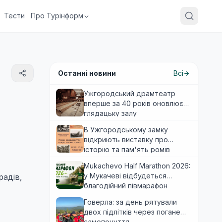
Тести
Про Турінформ
Останні новини
Всі
Ужгородський драмтеатр
вперше за 40 років оновлює
глядацьку залу
В Ужгородському замку
відкриють виставку про
історію та пам'ять ромів
Закарпаття
Mukachevo Half Marathon 2026:
у Мукачеві відбудеться
радів,
благодійний півмарафон
Говерла: за день рятували
двох підлітків через погане
самопочуття