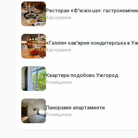
Ресторан «Ф'южн.ua»: гастрономічни
Харчування
«Галлія» кав’ярня-кондитерська в У
Харчування
Квартири подобово Ужгород
Розміщення
Панорамні апартаменти
Розміщення