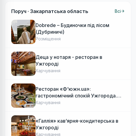
Поруч ·
Закарпатська область
Всі
Dobrede – Будиночки під лісом
(Дубриничі)
Розміщення
Деца у нотаря - ресторан в
Ужгороді
Харчування
Ресторан «Ф'южн.ua»:
гастрономічний спокій Ужгорода.
Авторська локальна кухня, затишок
Харчування
«Галлія» кав’ярня-кондитерська в
Ужгороді
Харчування