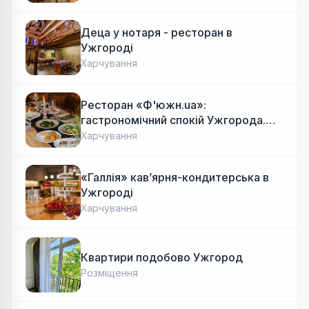
Деца у нотаря - ресторан в
Ужгороді
Харчування
Ресторан «Ф'южн.ua»:
гастрономічний спокій Ужгорода.
Авторська локальна кухня, затишок
Харчування
«Галлія» кав’ярня-кондитерська в
Ужгороді
Харчування
Квартири подобово Ужгород
Розміщення