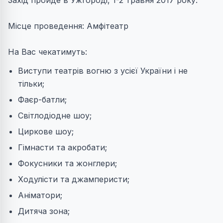
Захід пройде в Ужгороді, 1-2 травня 2017 року.
Місце проведення: Амфітеатр
На Вас чекатимуть:
Виступи театрів вогню з усієї України і не
тільки;
Фаєр-батли;
Світлодіодне шоу;
Циркове шоу;
Гімнасти та акробати;
Фокусники та жонглери;
Ходулісти та джамперисти;
Аніматори;
Дитяча зона;