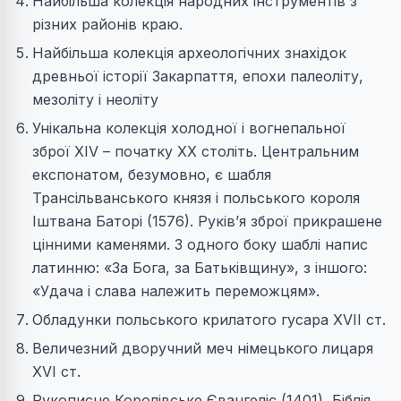
Найбільша колекція народних інструментів з
різних районів краю.
Найбільша колекція археологічних знахідок
древньої історії Закарпаття, епохи палеоліту,
мезоліту і неоліту
Унікальна колекція холодної і вогнепальної
зброї XIV – початку XX століть. Центральним
експонатом, безумовно, є шабля
Трансільванського князя і польського короля
Іштвана Баторі (1576). Руків’я зброї прикрашене
цінними каменями. З одного боку шаблі напис
латинню: «За Бога, за Батьківщину», з іншого:
«Удача і слава належить переможцям».
Обладунки польського крилатого гусара XVII ст.
Величезний дворучний меч німецького лицаря
XVI ст.
Рукописне Королівське Євангеліє (1401), Біблія