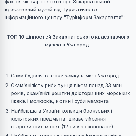
фактів які варто знати про Закарпатський
краєзнавчий музей від Туристичного
інформаційного центру "Турінформ Закарпаття":
ТОП 10 цінностей Закарпатського краєзнавчого
музею в Ужгороді:
Сама будівля та стіни замку в місті Ужгород
Скам'янілість риби тунця віком понад 33 млн
років, скам’янілі рештки доісторичних морських
їжаків і молюсків, кістки і зуби мамонта
Найбільша в Україні колекція бронзових і
кельтських предметів, цікаве зібрання
старовинних монет (12 тисяч експонатів)