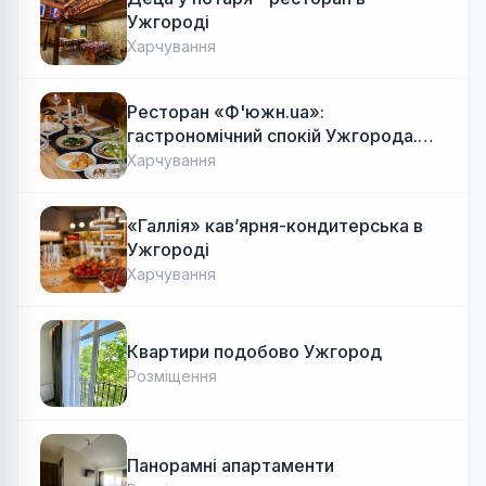
Ужгороді
Харчування
Ресторан «Ф'южн.ua»:
гастрономічний спокій Ужгорода.
Авторська локальна кухня, затишок
Харчування
«Галлія» кав’ярня-кондитерська в
Ужгороді
Харчування
Квартири подобово Ужгород
Розміщення
Панорамні апартаменти