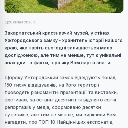
26 квітня 2020 р.
Закарпатський краєзнавчий музей, у стінах
Ужгородського замку - хранитель історії нашого
краю, яка навіть сьогодні залишається мало
дослідженою, але тим не менше, тут є унікальні
знахідки та факти, про яку Вам варто знати.
Щороку Ужгородський замок відвідують понад
150 тисяч відвідувачів, на його території
проводять різноманітні презентації та виставки,
фестивалі, за останні десятиліття відзнято сотні
репортажів у медіа, сформовано десятки
путівників, але тим не менше, ми вирішили Вам
нагадати, про ТОП 10 Найцінніших експонатів,