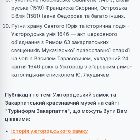
руська (1519) Франциска Скорини, Острозька
Біблія (1581) Івана Федорова та багато інших.
Руїни храму Святого Юрія та історична подія -
Ужгородська унія 1646 — акт церковного
об'єднання з Римом 63 закарпатських
священиків Мукачівської православної єпархії
на чолі з Василем Тарасовичем, укладений 24
квітня 1646 року в Ужгороді з еґерським римо-
католицьким єпископом Ю. Якушичем.
Публікації по темі Ужгородський замок та
Закарпатський краєзнавчий музей на сайті
"Турінформ Закарпаття", що можуть бути Вам
цікавими:
Історія ужгородського замку