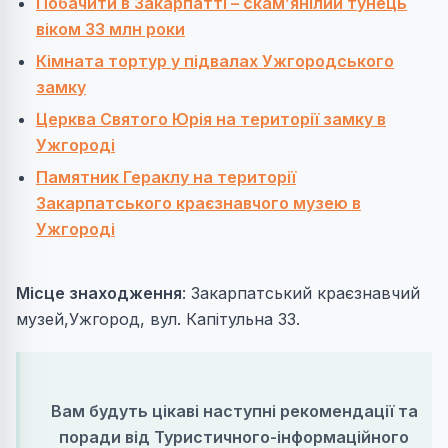
Побачити в Закарпатті – скам’янілий тунець
віком 33 млн роки
Кімната тортур у підвалах Ужгородського
замку
Церква Святого Юрія на території замку в
Ужгороді
Памятник Гераклу на території
Закарпатського краєзнавчого музею в
Ужгороді
Місце знаходження
: Закарпатський краєзнавчий
музей,Ужгород, вул. Капітульна 33.
Вам будуть цікаві наступні рекомендації та
поради від Туристичного-інформаційного