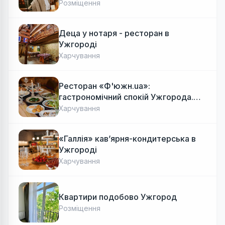
Розміщення
Деца у нотаря - ресторан в
Ужгороді
Харчування
Ресторан «Ф'южн.ua»:
гастрономічний спокій Ужгорода.
Авторська локальна кухня, затишок
Харчування
«Галлія» кав’ярня-кондитерська в
Ужгороді
Харчування
Квартири подобово Ужгород
Розміщення