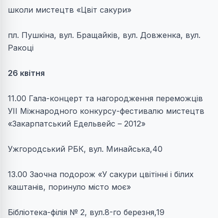
школи мистецтв «Цвіт сакури»
пл. Пушкіна, вул. Бращайків, вул. Довженка, вул.
Ракоці
26 квітня
11.00 Гала-концерт та нагородження переможців
УІІ Міжнародного конкурсу-фестивалю мистецтв
«Закарпатський Едельвейс – 2012»
Ужгородський РБК, вул. Минайська,40
13.00 Заочна подорож «У сакури цвітінні і білих
каштанів, поринуло місто моє»
Бібліотека-філія № 2, вул.8-го березня,19