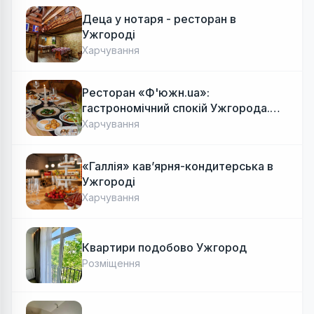
Деца у нотаря - ресторан в
Ужгороді
Харчування
Ресторан «Ф'южн.ua»:
гастрономічний спокій Ужгорода.
Авторська локальна кухня, затишок
Харчування
«Галлія» кав’ярня-кондитерська в
Ужгороді
Харчування
Квартири подобово Ужгород
Розміщення