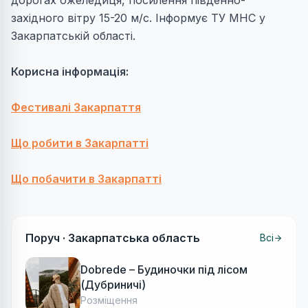
дорогах ожеледиця, посилення південно-
західного вітру 15-20 м/с. Інформує ТУ МНС у
Закарпатській області.
Корисна інформація:
Фестивалі Закарпаття
Що робити в Закарпатті
Що побачити в Закарпатті
Поруч ·
Закарпатська область
Всі
Dobrede – Будиночки під лісом
(Дубриничі)
Розміщення