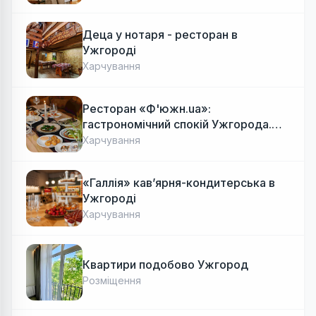
Деца у нотаря - ресторан в
Ужгороді
Харчування
Ресторан «Ф'южн.ua»:
гастрономічний спокій Ужгорода.
Авторська локальна кухня, затишок
Харчування
«Галлія» кав’ярня-кондитерська в
Ужгороді
Харчування
Квартири подобово Ужгород
Розміщення