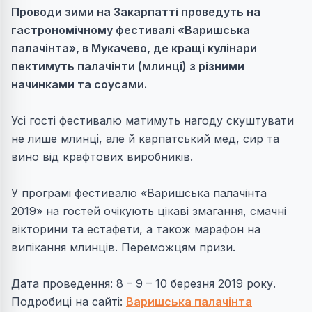
Проводи зими на Закарпатті проведуть на
гастрономічному фестивалі «Варишська
палачінта», в Мукачево, де кращі кулінари
пектимуть палачінти (млинці) з різними
начинками та соусами.
Усі гості фестивалю матимуть нагоду скуштувати
не лише млинці, але й карпатський мед, сир та
вино від крафтових виробників.
У програмі фестивалю «Варишська палачінта
2019» на гостей очікують цікаві змагання, смачні
вікторини та естафети, а також марафон на
випікання млинців. Переможцям призи.
Дата проведення: 8 – 9 – 10 березня 2019 року.
Подробиці на сайті:
Варишська палачінта