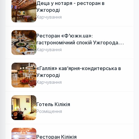
Деца у нотаря - ресторан в
Ужгороді
Харчування
Ресторан «Ф'южн.ua»:
гастрономічний спокій Ужгорода.
Авторська локальна кухня, затишок
Харчування
«Галлія» кав’ярня-кондитерська в
Ужгороді
Харчування
Готель Кілікія
Розміщення
Ресторан Кілікія