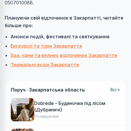
0507010088.
Плануючи свій відпочинок в Закарпатті, читайте
більше про:
Анонси подій, фестивалі та святкування
Екскурсії та тури Закарпаття
S
pa, чани та велнес відпочинок Закарпаття
Термальні води Закарпаття
Поруч ·
Закарпатська область
Всі
Dobrede – Будиночки під лісом
(Дубриничі)
Розміщення