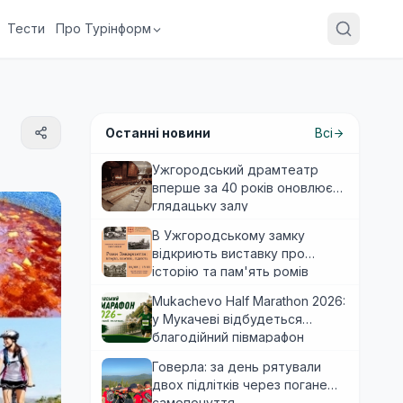
Тести
Про Турінформ
Останні новини
Всі
Ужгородський драмтеатр
вперше за 40 років оновлює
глядацьку залу
В Ужгородському замку
відкриють виставку про
історію та пам'ять ромів
Закарпаття
Mukachevo Half Marathon 2026:
у Мукачеві відбудеться
благодійний півмарафон
Говерла: за день рятували
двох підлітків через погане
самопочуття