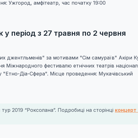
ня: Ужгород, амфітеатр, час початку 19:00
 у період з 27 травня по 2 червня
них джентльменів" за мотивами "Сім самураїв" Акіри 
ння Міжнародного фестивалю етнічних театрів націона
 "Етно-Діа-Сфера". Місце проведення: Мукачівський
 тур 2019 “Роксолана”. Подробиці на сторінці
концерт 