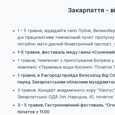
Закарпаття - в
1 – 5 травня, відвідайте село Лубня, Великобе
дні працюватиме тимчасовий пункт пропуску з
потрібно мати діючий біометричний паспорт, 
1-5 травня, фестиваль меду і вина «Сонячний
1 травня, Чемпіонат з приготування Бограча 
комплекс «Термлаьні води Косино». Початок 1
1 травня, в Ужгороді пройде Велозаїзд Big Ci
перед Закарпатським обласним муздрамтеат
3 травня, Концерт академічного хору "Кантус
Закарпатської ОДА (пл. Народна, 4), початок 
3 – 5 травня, Гастрономічний фестиваль “Оги
початок з 11.00