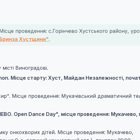
 Місце проведення: с.Горінчево Хустського району, ур
Бринза Хустщини"
.
 місті Виноградові.
thon. Місце старту: Хуст, Майдан Незалежності, почат
 сир". Місце проведення: Мукачівський драматичний те
ВО. Open Danсe Dаy", місце проведення: Мукачево, 
имку онкохворих дітей. Місце проведення: Мукачево,