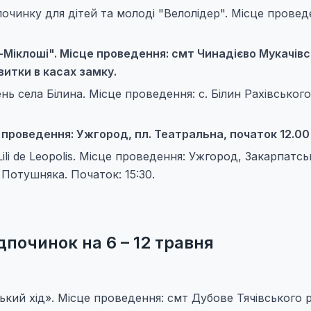
очинку для дітей та молоді "Велолідер". Місце провед
т-Міклоші". Місце проведення: смт Чинадієво Мукачів
витки в касах замку.
ь села Білина. Місце проведення: с. Білин Рахівського
е проведення: Ужгород, пл. Театральна, початок 12.00
Lili de Leopolis. Місце проведення: Ужгород, Закарпатсь
 Потушняка. Початок: 15:30.
дпочинок на 6 – 12 травня
ький хід». Місце проведення: смт Дубове Тячівського 