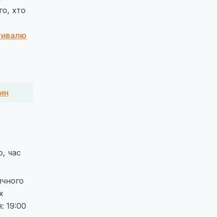
го, хто
тивалю
ин
, час
ичного
х
: 19:00