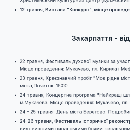
Християнський культурний центр (вул.Росвигів
12 травня, Вистава "Конкурс", місце проведе
Закарпаття - ві
22 травня, Фестиваль духової музики за участі
Місце проведення: Мукачево, пл. Кирила і Мефо
23 травня, Краєзнавчий пробіг "Моє рідне місто
міста,Початок: 15:00
24 травня, Концертна програма "Найкращі шля
м.Мукачева. Місце проведення: Мукачево, пл. К
24 - 25 травня, День міста Берегово. Подроби
24-26 травня, Фестиваль історичної реконстр
видовищними рицарськими боями, запальними 