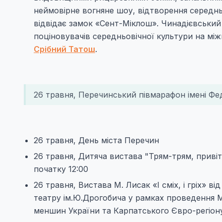
неймовірне вогняне шоу, відтворення середнь
відвідає замок «Сент-Міклош». Чинадієвський
поціновувачів середньовічної культури на м
Срібний Татош
.
26 травня, Перечинський півмарафон імені Фе
26 травня, День міста Перечин
26 травня, Дитяча вистава "Трям-трям, привіт
початку 12:00
26 травня, Вистава М. Лисак «І сміх, і гріх» 
театру ім.Ю.Дрогобича у рамках проведення 
меншин України та Карпатського Євро-регіону