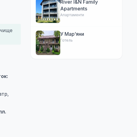
River I&N Family
Apartments
Апартаменти
очище
У Марʼяни
Готель
ок:
атр,
пл.