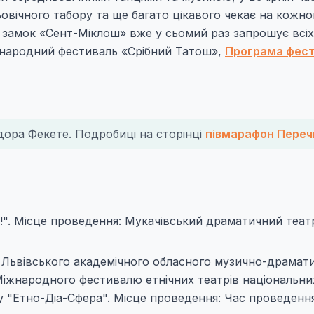
овічного табору та ще багато цікавого чекає на кожно
 замок «Сент-Міклош» вже у сьомий раз запрошує всіх
іжнародний фестиваль «Срібний Татош»,
Програма фес
дора Фекете. Подробиці на сторінці
півмарафон Переч
!". Місце проведення: Мукачівський драматичний театр
від Львівського академічного обласного музично-драмат
Міжнародного фестивалю етнічних театрів національни
 "Етно-Діа-Сфера". Місце проведення: Час проведення