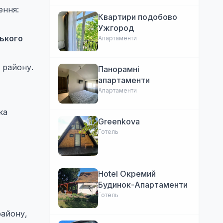
ення:
Квартири подобово
Ужгород
ського
Апартаменти
 району.
Панорамні
апартаменти
Апартаменти
ка
Greenkova
Готель
Hotel Окремий
Будинок-Апартаменти
Готель
району,