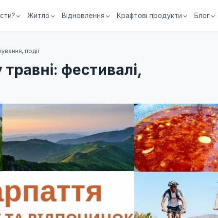
їсти?
Житло
Відновлення
Крафтові продукти
Блог
кування, події
 травні: фестивалі,