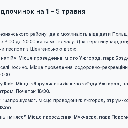
ідпочинок на 1 – 5 травня
резнянського району, де є можливість відвідати Польщу
 8.00 до 20.00 київського часу. Для перетину кордон
чи паспорт з Шенгенською візою.
 напій». Місце проведення: місто Ужгород, парк Бозд
у селі Косино. Місце проведення: оздоровчо-рекреацій
0.00
ty Ride. Місце збору учасників вело заїзду Ужгород, 
ром. Початок 18:30.
" "Запрошуємо". Місце проведення: Ужгород, атріум-х
18:00
нь і мнясо”. Місце проведення: Мукчаево, парк Перем