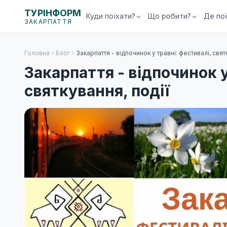
ТУРІНФОРМ
Куди поїхати?
Що робити?
Де по
ЗАКАРПАТТЯ
Головна
Блог
Закарпаття - відпочинок у травні: фестивалі, свят
Закарпаття - відпочинок у
святкування, події