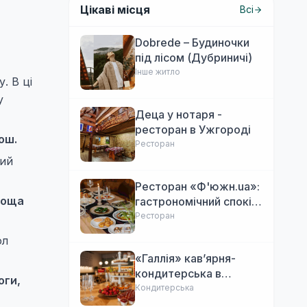
Цікаві місця
Всі
Dobrede – Будиночки
під лісом (Дубриничі)
Інше житло
. В ці
у
Деца у нотаря -
ресторан в Ужгороді
ош.
Ресторан
ний
Ресторан «Ф'южн.ua»:
площа
гастрономічний спокій
Ужгорода. Авторська
Ресторан
локальна кухня,
ол
затишок
«Галлія» кав’ярня-
кондитерська в
оги,
Ужгороді
Кондитерська