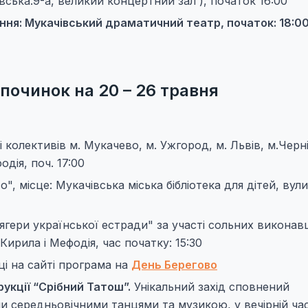
ська.9-а, великий концертний зал ), початок 16:00
ння: Мукачівський драматичний театр, початок: 18:0
дпочинок на 20 – 26 травня
 колективів м. Мукачево, м. Ужгород, м. Львів, м.Черні
дія, поч. 17:00
", місце: Мукачівська міська бібліотека для дітей, вули
гери української естради" за участі сольних виконав
ирила і Мефодія, час початку: 15:30
ці на сайті програма на
День Берегово
укції “Срібний Татош”.
Унікальний захід сповнений
середньовічними танцями та музикою, у вечірній ча