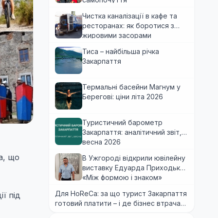
Чистка каналізації в кафе та
ресторанах: як боротися з
жировими засорами
Тиса – найбільша річка
Закарпаття
Термальні басейни Магнум у
Берегові: ціни літа 2026
Туристичний барометр
Закарпаття: аналітичний звіт,
весна 2026
а, що
В Ужгороді відкрили ювілейну
виставку Едуарда Приходька
«Між формою і знаком»
Для HoReCa: за що турист Закарпаття
ї під
готовий платити – і де бізнес втрачає
гроші