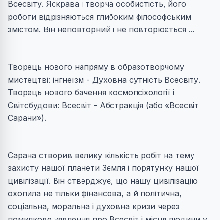
Всесвіту. Яскрава і творча особистість, його
роботи відрізняються глибоким філософським
змістом. Він неповторний і не повторюється ...
Творець нового напряму в образотворчому
мистецтві: інгнеїзм - Духовна сутність Всесвіту.
Творець нового бачення космопсіхології і
Світобудови: Всесвіт - Абстракція (або «Всесвіт
Сарани»).
Сарана створив велику кількість робіт на тему
захисту нашої планети Земля і порятунку нашої
цивілізації. Він стверджує, що нашу цивілізацію
охопила не тільки фінансова, а й політична,
соціальна, моральна і духовна кризи через
помилкове уявлення про Всесвіт і місця людини у