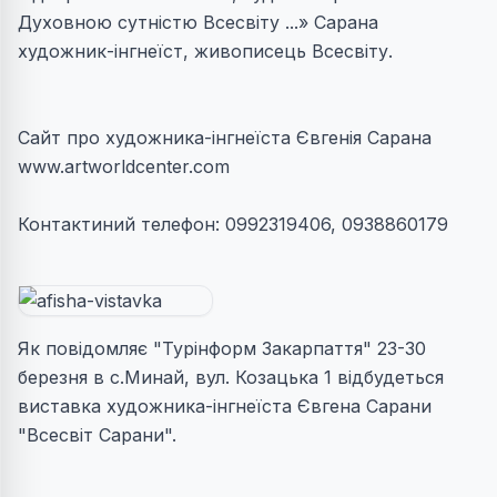
Духовною сутністю Всесвіту ...» Сарана
художник-інгнеїст, живописець Всесвіту.
Сайт про художника-інгнеїста Євгенія Сарана
www.artworldcenter.com
Контактиний телефон: 0992319406, 0938860179
Як повідомляє "Турінформ Закарпаття" 23-30
березня в c.Минай, вул. Козацька 1 відбудеться
виставка художника-інгнеїста Євгена Сарани
"Всесвіт Сарани".