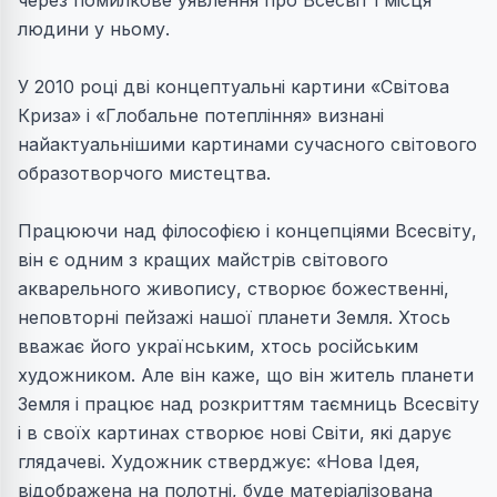
через помилкове уявлення про Всесвіт і місця
людини у ньому.
У 2010 році дві концептуальні картини «Світова
Криза» і «Глобальне потепління» визнані
найактуальнішими картинами сучасного світового
образотворчого мистецтва.
Працюючи над філософією і концепціями Всесвіту,
він є одним з кращих майстрів світового
акварельного живопису, створює божественні,
неповторні пейзажі нашої планети Земля. Хтось
вважає його українським, хтось російським
художником. Але він каже, що він житель планети
Земля і працює над розкриттям таємниць Всесвіту
і в своїх картинах створює нові Світи, які дарує
глядачеві. Художник стверджує: «Нова Ідея,
відображена на полотні, буде матеріалізована