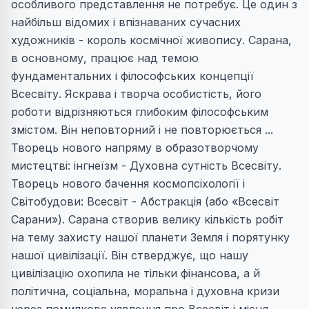
особливого представлення не потребує. Це один з
найбільш відомих і впізнаваних сучасних
художників - король космічної живопису. Сарана,
в основному, працює над темою
фундаментальних і філософських концепції
Всесвіту. Яскрава і творча особистість, його
роботи відрізняються глибоким філософським
змістом. Він неповторний і не повторюється ...
Творець нового напряму в образотворчому
мистецтві: інгнеїзм - Духовна сутність Всесвіту.
Творець нового бачення космопсіхології і
Світобудови: Всесвіт - Абстракція (або «Всесвіт
Сарани»). Сарана створив велику кількість робіт
на тему захисту нашої планети Земля і порятунку
нашої цивілізації. Він стверджує, що нашу
цивілізацію охопила не тільки фінансова, а й
політична, соціальна, моральна і духовна кризи