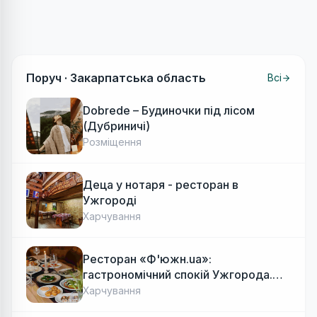
Поруч ·
Закарпатська область
Всі
Dobrede – Будиночки під лісом
(Дубриничі)
Розміщення
Деца у нотаря - ресторан в
Ужгороді
Харчування
Ресторан «Ф'южн.ua»:
гастрономічний спокій Ужгорода.
Авторська локальна кухня, затишок
Харчування