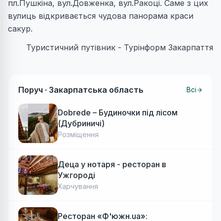
пл.Пушкіна, вул.Довженка, вул.Ракоці. Саме з цих
вулиць відкривається чудова панорама краси
сакур.
Туристичний путівник - Турінформ Закарпаття
Поруч ·
Закарпатська область
Всі
Dobrede – Будиночки під лісом
(Дубриничі)
Розміщення
Деца у нотаря - ресторан в
Ужгороді
Харчування
Ресторан «Ф'южн.ua»: