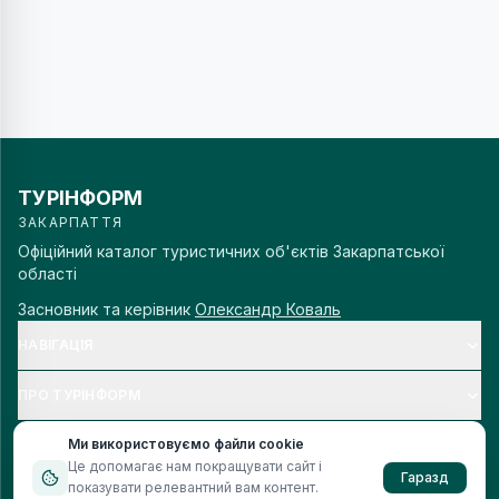
ТУРІНФОРМ
ЗАКАРПАТТЯ
Офіційний каталог туристичних об'єктів Закарпатської
області
Засновник та керівник
Олександр Коваль
НАВІГАЦІЯ
ПРО ТУРІНФОРМ
Ми використовуємо файли cookie
Це допомагає нам покращувати сайт і
Гаразд
показувати релевантний вам контент.
© 2006–
2026
Турінформ Закарпаття. Всі права захищено.