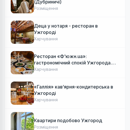
(Дубриничі)
Розміщення
Деца у нотаря - ресторан в
Ужгороді
Харчування
Ресторан «Ф'южн.ua»:
гастрономічний спокій Ужгорода.
Авторська локальна кухня, затишок
Харчування
«Галлія» кав’ярня-кондитерська в
Ужгороді
Харчування
Квартири подобово Ужгород
Розміщення