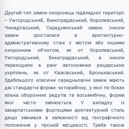
Другий тип замок-охоронець підвладної території
– Ужгородський, Виноградівський, Королевський,
Чинадіївський, Середнянський замки. Інколи
замки зросталися в архітектурно-
адміністративному стані з містом або іншими
охоронним об'єктом, як от Королевський,
Ужгородський, Виноградівський, а інколи
переходили в ранг автономних рицарських
укріплень, як от Квасівський, Броньківський.
Здебільшого класичні середньовічні замки мають
дві стандартні форми: чотирибічну, у якої по боках
кілька оборонних редутів та восьмибічну, форма
якої часто змінюється. У випадку із
закарпатськими фортецями архітектурний стиль
дещо змінився в залежності від географічного
положення у гірській місцевості. Треба також