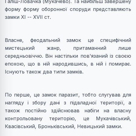
Галіш-Ловачка (Мукачево). Та найбільш завершену
форму форму оборонної споруди представляють
замки ХІ -- ХVІІ ст.
Власне, феодальний замок це специфічний
мистецький жанр, притаманний лише
середньовіччю. Він настільки пов'язаний із своєю
епохою, що в ній народившись, в ній і помирає.
Існують також два типи замків.
По перше, це замок паразит, тобто слугував для
нагляду і збору дані з підвладної території, а
також постійно здійснював набіги на власну
контрольовану територію, це Мукачівський,
Квасівський, Броньківський, Невицький замки.