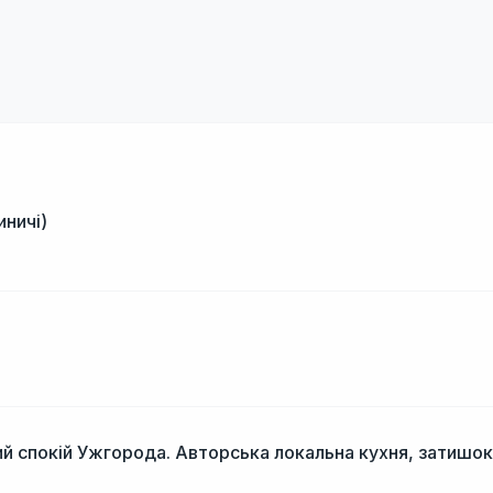
иничі)
і
й спокій Ужгорода. Авторська локальна кухня, затишок