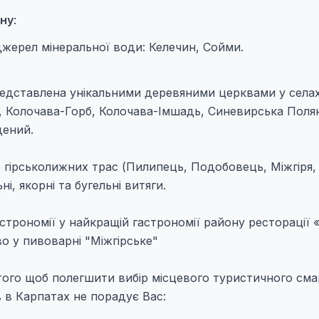
ону
:
джерел мінеральної води: Келечин, Сойми.
редставлена унікальними деревяними церквами у села
, Колочава-Горб, Колочава-Iмшадь, Синевирська Поля
дений.
гірськолижних трас (Пилипець, Подобовець, Міжгіря,
і, якорні та бугельні витяги.
астрономії у найкращій гастрономії району ресторації 
о у пивоварні "Міжгірське"
того щоб полегшити вибір місцевого туристичного сма
в в Карпатах не порадує Вас: