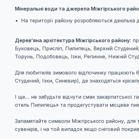
Мінеральні води та джерела Міжгірського рай
На території району розробляються декілька 
Дерев’яна архітектура Міжгірського району
: п
Буковець, Прислiп, Пилипець, Верхнiй Студений
Торунь, Подобовець, Iзки, Репинне, Нижнiй Сту
Для любителів зимового відпочинку працюють 6 
Студений, Ізки, Синевир), де знаходяться крісельн
І ще… не забудьте відчути смак закарпатської г
отель Пилипець» та продегустувати місцеве пив
Запамятайте символи Міжгірського району, для 
сувенірів, і на той випадок якщо сніговий покри