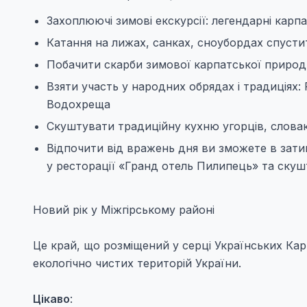
Захоплюючі зимові екскурсії: легендарні карпат
Катання на лижах, санках, сноубордах спустит
Побачити скарби зимової карпатської природ
Взяти участь у народних обрядах і традиціях:
Водохреща
Скуштувати традиційну кухню угорців, словаків
Відпочити від вражень дня ви зможете в зат
у ресторації «Гранд отель Пилипець» та скуш
Новий рік у Міжгірському районі
Це край, що розміщений у серці Українських Ка
екологічно чистих територій України.
Цікаво
: