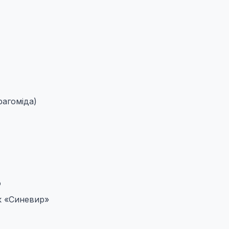
агоміда)
о
 «Синевир»