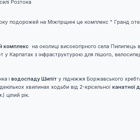
селі Розтока
оку подорожей на Міжгірщині це комплекс " Гранд оте
й комплекс
на околиці високогірного села Пилипець 
рт у Карпатах з інфраструктурою для пішого, велосипе
нка і
водоспаду Шипіт
у підніжжя Боржавського хребт
декількох хвилинах ходьби від 2-крісельної
канатної 
) цілий рік.