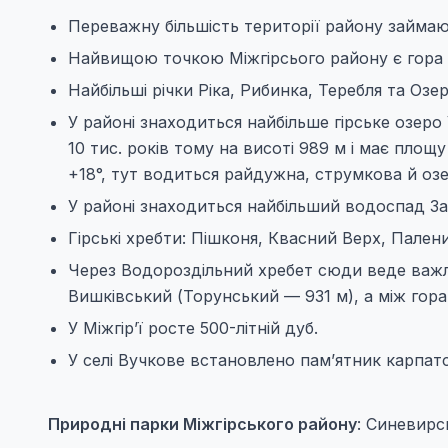
Переважну більшість території району займа
Найвищою точкою Міжгірсього району є гора 
Найбільші річки Ріка, Рибинка, Теребля та Озер
У районі знаходиться найбiльше гірське озер
10 тис. рокiв тому на висотi 989 м і має площу
+18°, тут водиться райдужна, струмкова й оз
У районі знаходиться найбільший водоспад З
Гірські хребти: Пішконя, Квасний Верх, Пален
Через Водороздільний хребет сюди веде важл
Вишкiвський (Торунський — 931 м), а між гора
У Міжгір’ї росте 500-літній дуб.
У селі Вучкове встановлено пам’ятник карпатс
Природні парки Міжгірського району
: Синевирс