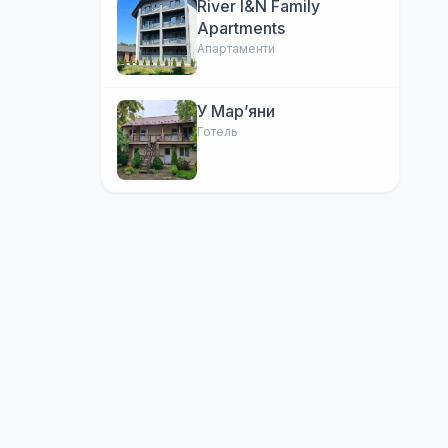
River I&N Family
Apartments
Апартаменти
У Марʼяни
Готель