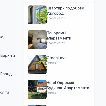
Квартири подобово
Ужгород
Апартаменти
х
Панорамні
на,
апартаменти
Апартаменти
 Верхній
Greenkova
Готель
«Гранд
Hotel Окремий
Будинок-Апартаменти
ку та
Готель