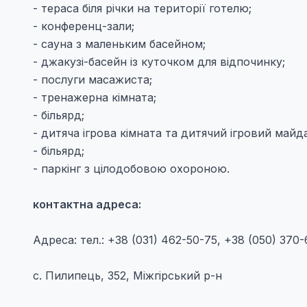
- тераса біля річки на території готелю;
- конференц-зали;
- сауна з маленьким басейном;
- джакузі-басейн із куточком для відпочинку;
- послуги масажиста;
- тренажерна кімната;
- більярд;
- дитяча ігрова кімната та дитячий ігровий майд
- більярд;
- паркінг з цілодобовою охороною.
контактна адреса:
Адреса: тел.: +38 (031) 462-50-75, +38 (050) 370
с. Пилипець, 352, Міжгірський р-н