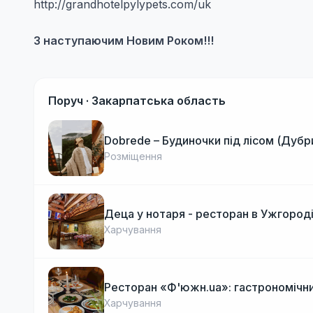
http://grandhotelpylypets.com/uk
З наступаючим Новим Роком!!!
Поруч ·
Закарпатська область
Dobrede – Будиночки під лісом (Дубр
Розміщення
Деца у нотаря - ресторан в Ужгород
Харчування
Ресторан «Ф'южн.ua»: гастрономічни
Харчування