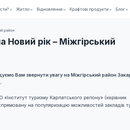
їсти?
Житло
Відновлення
Крафтові продукти
Блог
кий район
а Новий рік – Міжгірський
дуємо Вам звернути увагу на
Міжгірський
район Зака
.
ГО «Інститут туризму Карпатського регіону» (керівник
спрямовану на популяризацію можливостей закладів т