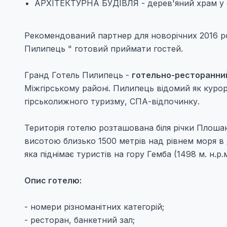
АРХІТЕКТУРНА БУДІВЛЯ - дерев'яний храм у 
Рекомендований партнер для новорічних 2016 р
Пилипець " готовий приймати гостей.
Гранд Готель Пилипець -
готельно-ресторанни
Міжгірському районі. Пилипець відомий як куро
гірськолижного туризму, СПА-відпочинку.
Територія готелю розташована біля річки Плоша
висотою близько 1500 метрів над рівнем моря в 
яка піднімає туристів на гору Гемба (1498 м. н.р.м.
Опис готелю:
- номери різноманітних категорій;
- ресторан, банкетний зал;