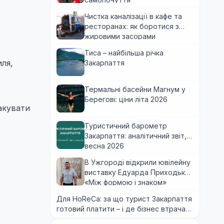
Чистка каналізації в кафе та
ресторанах: як боротися з
жировими засорами
Тиса – найбільша річка
иля,
Закарпаття
Термальні басейни Магнум у
Берегові: ціни літа 2026
акувати
Туристичний барометр
Закарпаття: аналітичний звіт,
весна 2026
В Ужгороді відкрили ювілейну
виставку Едуарда Приходька
«Між формою і знаком»
Для HoReCa: за що турист Закарпаття
готовий платити – і де бізнес втрачає
гроші