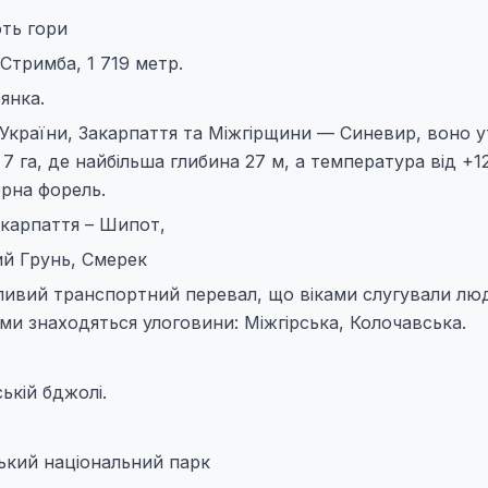
ють гори
Стримба, 1 719 метр.
янка.
о України, Закарпаття та Міжгірщини — Синевир, воно 
 7 га, де найбiльша глибина 27 м, а температура від +1
ерна форель.
акарпаття – Шипот,
ий Грунь, Смерек
ивий транспортний перевал, що віками слугували лю
ми знаходяться улоговини: Мiжгiрська, Колочавська.
ькій бджолі.
ький національний парк