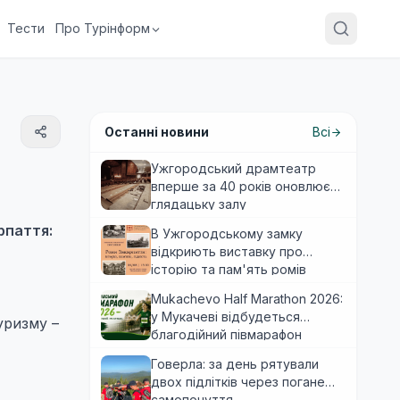
Тести
Про Турінформ
Останні новини
Всі
Ужгородський драмтеатр
вперше за 40 років оновлює
глядацьку залу
рпаття:
В Ужгородському замку
відкриють виставку про
історію та пам'ять ромів
Закарпаття
Mukachevo Half Marathon 2026:
у Мукачеві відбудеться
уризму –
благодійний півмарафон
Говерла: за день рятували
двох підлітків через погане
самопочуття