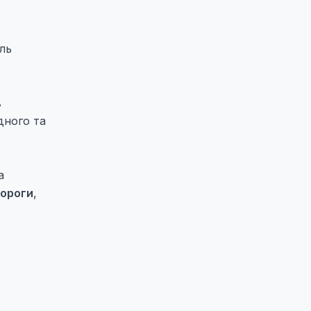
ль
в
дного та
а
дороги
,