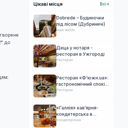
Цікаві місця
Всі
Dobrede – Будиночки
під лісом (Дубриничі)
Інше житло
утворене
2° до
Деца у нотаря -
ресторан в Ужгороді
Ресторан
дям:
Ресторан «Ф'южн.ua»:
гастрономічний спокій
Ужгорода. Авторська
Ресторан
локальна кухня,
затишок
«Галлія» кав’ярня-
кондитерська в
Ужгороді
Кондитерська