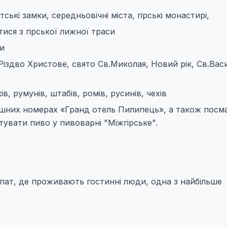
ські замки, середньовічні міста, гірські монастирі,
ися з гірської лижної траси
и
 Різдво Христове, свято Св.Миколая, Новий рік, Св.Вас
, румунів, штабів, ромів, русинів, чехів
ишних номерах «Гранд отель Пилипець», а також посм
тувати пиво у пивоварні "Міжгірське".
рпат, де проживають гостинні люди, одна з найбільше