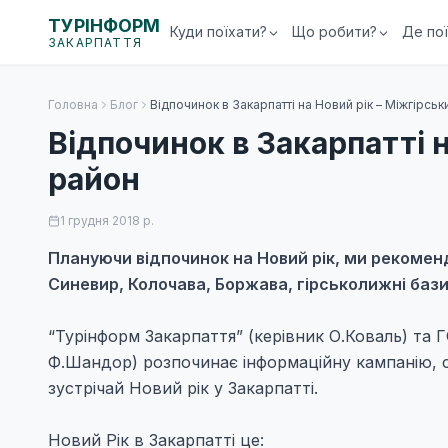
ТУРІНФОРМ
Куди поїхати?
Що робити?
Де по
ЗАКАРПАТТЯ
Головна
Блог
Відпочинок в Закарпатті на Новий рік – Міжгірсь
Відпочинок в Закарпатті н
район
1 грудня 2018 р.
Плануючи відпочинок на Новий рік, ми рекомен
Синевир, Колочава, Боржава, гірськолижні бази
“Турінформ Закарпаття” (керівник О.Коваль) та 
Ф.Шандор) розпочинає інформаційну кампанію, 
зустрічай Новий рік у Закарпатті.
Новий Рік в Закарпатті це: