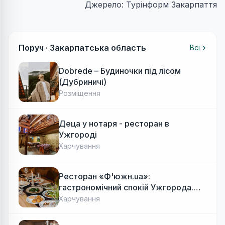
Джерело: Турінформ Закарпаття
Поруч ·
Закарпатська область
Всі
Dobrede – Будиночки під лісом
(Дубриничі)
Розміщення
Деца у нотаря - ресторан в
Ужгороді
Харчування
Ресторан «Ф'южн.ua»:
гастрономічний спокій Ужгорода.
Авторська локальна кухня, затишок
Харчування