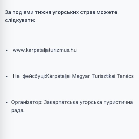
За подіями тижня угорських страв можете
слідкувати
:
www.karpataljaturizmus.hu
На фейсбуці:Kárpátaljai Magyar Turisztikai Tanács
Організатор: Закарпатська угорська туристична
рада.