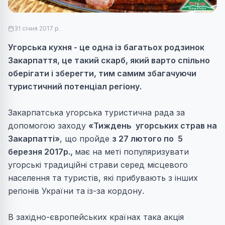
31 січня 2017 р.
Угорська кухня - це одна із багатьох родзинок
Закарпаття, це такий скарб, який варто спільно
оберігати і зберегти, тим самим збагачуючи
туристичний потенціал регіону.
Закарпатська угорська туристична рада за
допомогою заходу
«Тиждень угорських страв на
Закарпатті»
, що пройде
з 27 лютого по 5
березня 2017р.,
має на меті популяризувати
угорські традиційні страви серед місцевого
населення та туристів, які прибувають з інших
регіонів України та із-за кордону.
В західно-європейських країнах така акція