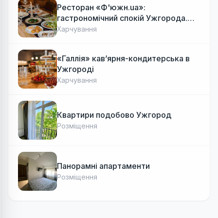
Ресторан «Ф'южн.ua»:
гастрономічний спокій Ужгорода.
Авторська локальна кухня, затишок
Харчування
«Галлія» кав’ярня-кондитерська в
Ужгороді
Харчування
Квартири подобово Ужгород
Розміщення
Панорамні апартаменти
Розміщення