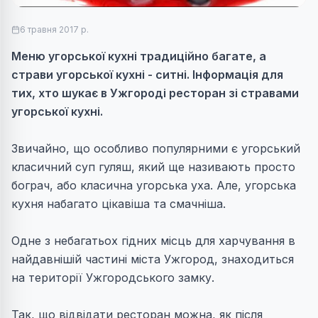
6 травня 2017 р.
Меню угорської кухні традиційно багате, а
страви угорської кухні - ситні. Інформація для
тих, хто шукає в Ужгороді ресторан зі стравами
угорської кухні.
Звичайно, що особливо популярними є угорський
класичний суп гуляш, який ще називають просто
бограч, або класична угорська уха. Але, угорська
кухня набагато цікавіша та смачніша.
Одне з небагатьох гідних місць для харчування в
найдавнішій частині міста Ужгород, знаходиться
на території Ужгородського замку.
Так, що відвідати ресторан можна, як після