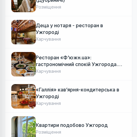
Розміщення
Деца у нотаря - ресторан в
Ужгороді
Харчування
Ресторан «Ф'южн.ua»:
гастрономічний спокій Ужгорода.
Авторська локальна кухня, затишок
Харчування
«Галлія» кав’ярня-кондитерська в
Ужгороді
Харчування
Квартири подобово Ужгород
Розміщення