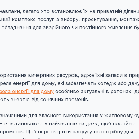
авпаки, багато хто встановлює їх на приватній ділянц
вний комплекс послуг із вибору, проектування, монтаж
 обладнання для аварійного чи постійного живлення б
икористання вичерпних ресурсів, адже їхні запаси в при
ла енергії для дому, які забезпечать котедж або дач
ела енергії для дому
особливо актуальні в регіонах, д
ють енергію від сонячних променів.
изначеними для власного використання у житловому б
– їх встановлюють найчастіше на даху, щоб постійно
 променів. Щоб перетворити напругу на потрібну для