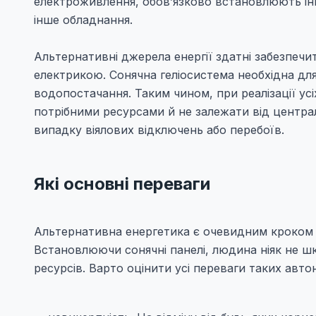
електроживлення, обов’язково встановлюють інв
інше обладнання.
Альтернативні джерела енергії здатні забезпечи
електрикою. Сонячна геліосистема необхідна для
водопостачання. Таким чином, при реалізації ус
потрібними ресурсами й не залежати від централ
випадку віялових відключень або перебоїв.
Які основні переваги
Альтернативна енергетика є очевидним кроком 
Встановлюючи сонячні панелі, людина ніяк не ш
ресурсів. Варто оцінити усі переваги таких авт