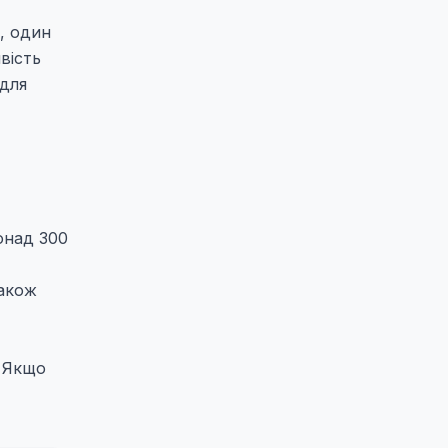
, один
вість
 для
понад 300
також
. Якщо