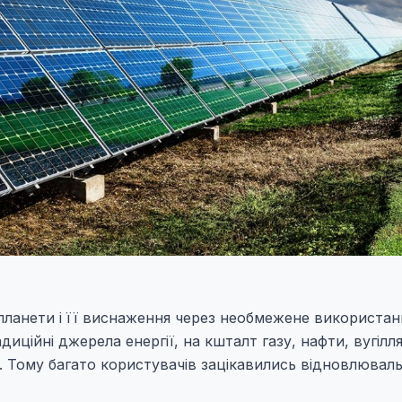
планети і її виснаження через необмежене використан
иційні джерела енергії, на кшталт газу, нафти, вугілл
и. Тому багато користувачів зацікавились відновлювал