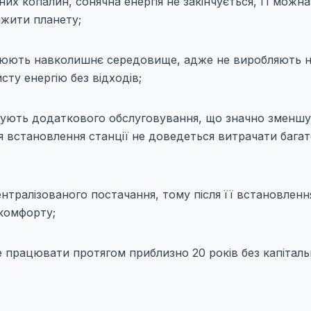
них копалин, сонячна енергія не закінчується, її можна
ажити планету;
уднюють навколишнє середовище, адже не виробляють н
ту енергію без відходів;
бують додаткового обслуговування, що значно зменшу
ісля встановлення станції не доведеться витрачати бага
ентралізованого постачання, тому після її встановленн
 комфорту;
е працювати протягом приблизно 20 років без капітал