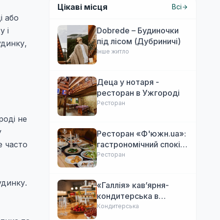
Цікаві місця
Всі
і або
у і
Dobrede – Будиночки
під лісом (Дубриничі)
удинку,
Інше житло
Деца у нотаря -
ресторан в Ужгороді
Ресторан
роді не
у
Ресторан «Ф'южн.ua»:
е часто
гастрономічний спокій
Ужгорода. Авторська
Ресторан
локальна кухня,
затишок
удинку.
«Галлія» кав’ярня-
кондитерська в
Ужгороді
Кондитерська