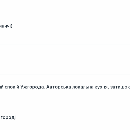
иничі)
і
й спокій Ужгорода. Авторська локальна кухня, затишок
жгороді