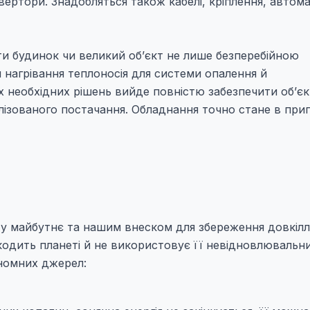
ертори. Знадобляться також кабелі, кріплення, автома
ти будинок чи великий об’єкт не лише безперебійною
 нагрівання теплоносія для системи опалення й
іх необхідних рішень вийде повністю забезпечити об’єк
ізованого постачання. Обладнання точно стане в приг
у майбутнє та нашим внеском для збереження довкілл
кодить планеті й не використовує її невідновлювальн
ономних джерел: