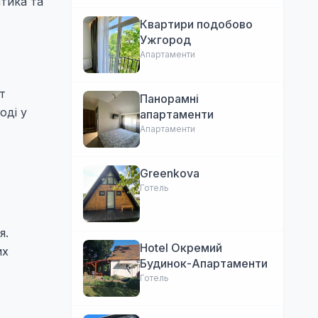
тика та
Квартири подобово
Ужгород
Апартаменти
т
Панорамні
оді у
апартаменти
Апартаменти
Greenkova
Готель
я.
Hotel Окремий
их
Будинок-Апартаменти
Готель