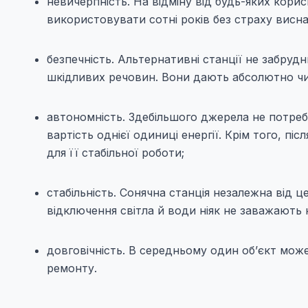
невичерпність. На відміну від будь-яких корис
використовувати сотні років без страху висн
безпечність. Альтернативні станції не забр
шкідливих речовин. Вони дають абсолютно чис
автономність. Здебільшого джерела не потре
вартість однієї одиниці енергії. Крім того, п
для її стабільної роботи;
стабільність. Сонячна станція незалежна від ц
відключення світла й води ніяк не заважають
довговічність. В середньому один об’єкт мож
ремонту.