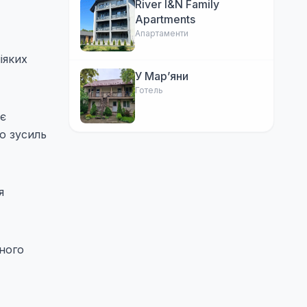
River I&N Family
Apartments
Апартаменти
іяких
У Марʼяни
Готель
є
то зусиль
я
ьного