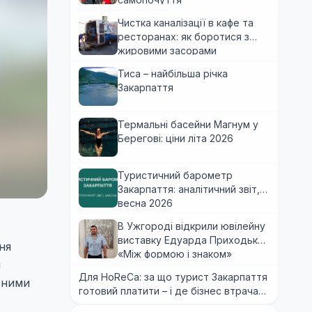
Чистка каналізації в кафе та
ресторанах: як боротися з
жировими засорами
Тиса – найбільша річка
Закарпаття
Термальні басейни Магнум у
Берегові: ціни літа 2026
Туристичний барометр
Закарпаття: аналітичний звіт,
весна 2026
В Ужгороді відкрили ювілейну
виставку Едуарда Приходька
ня
«Між формою і знаком»
я
Для HoReCa: за що турист Закарпаття
ьними
готовий платити – і де бізнес втрачає
гроші