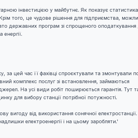
гарною інвестицією у майбутнє. Як показує статистика
 Крім того, це чудове рішення для підприємства, можли
гато державних програм зі спрощеного оподаткування
 енергії.
ку, за цей час її фахівці спроєктували та змонтували 
овний комплекс послуг зі встановлення, займаються
жерел. На усі види робіт поширюється гарантія. Тут 
инку для вибору станції потрібної потужності.
ву вигоду від використання сонячної електростанції
адлишки електроенергії і на цьому заробляти.'