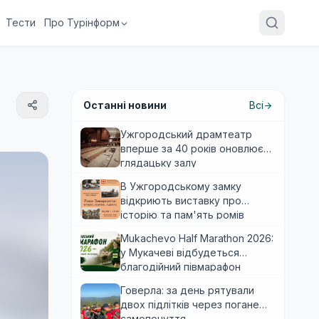
Тести
Про Турінформ
Останні новини
Всі
Ужгородський драмтеатр
вперше за 40 років оновлює
глядацьку залу
В Ужгородському замку
відкриють виставку про
історію та пам'ять ромів
Закарпаття
Mukachevo Half Marathon 2026:
у Мукачеві відбудеться
благодійний півмарафон
Говерла: за день рятували
двох підлітків через погане
самопочуття