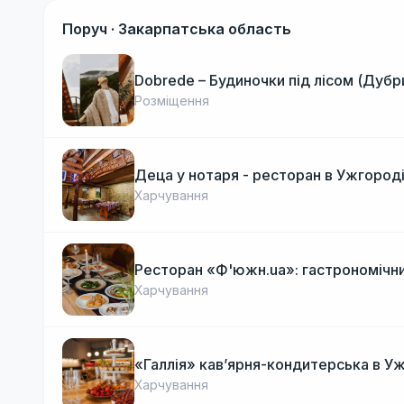
Поруч ·
Закарпатська область
Dobrede – Будиночки під лісом (Дубр
Розміщення
Деца у нотаря - ресторан в Ужгород
Харчування
Ресторан «Ф'южн.ua»: гастрономічни
Харчування
«Галлія» кав’ярня-кондитерська в У
Харчування