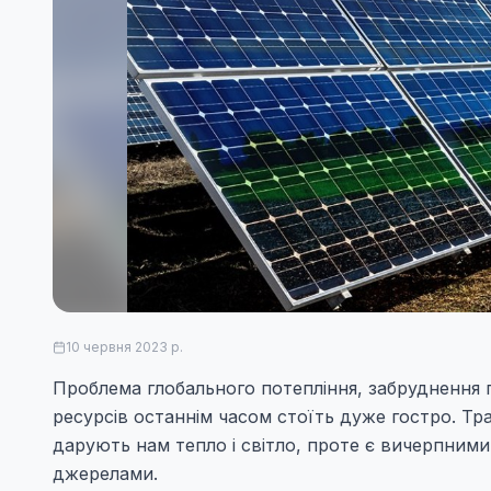
10 червня 2023 р.
Проблема глобального потепління, забруднення 
ресурсів останнім часом стоїть дуже гостро. Трад
дарують нам тепло і світло, проте є вичерпним
джерелами.