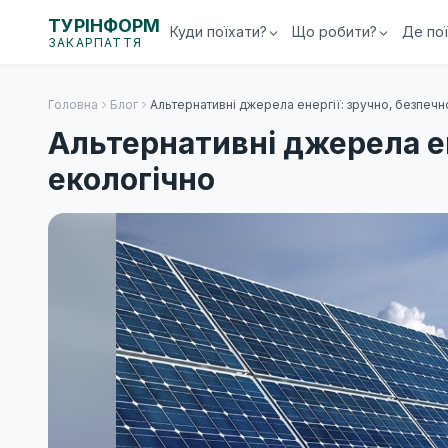
ТУРІНФОРМ
Куди поїхати?
Що робити?
Де по
ЗАКАРПАТТЯ
Головна
Блог
Альтернативні джерела енергії: зручно, безпечн
Альтернативні джерела ен
екологічно