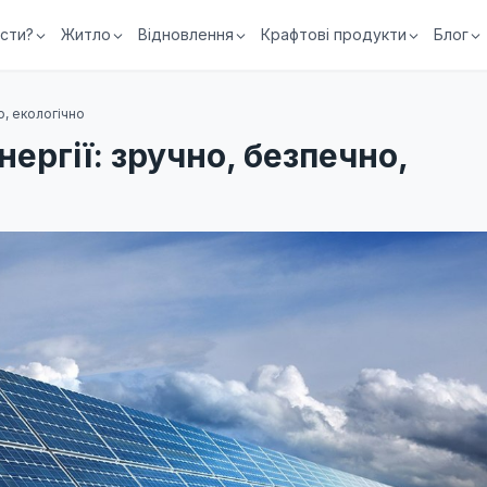
їсти?
Житло
Відновлення
Крафтові продукти
Блог
о, екологічно
ергії: зручно, безпечно,