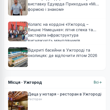
виставку Едуарда Приходька «Між
формою і знаком»
Колапс на кордоні «Ужгород –
Вишнє Німецьке»: літня спека та
застаріла інфраструктура
виснажують мандрівників
Відкриті басейни в Ужгороді та
околицях: де відпочити літом 2026
Місця ·
Ужгород
Всі
Деца у нотаря - ресторан в Ужгороді
Ресторан