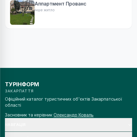
Аппартмент Прованс
Інше житло
ТУРІНФОРМ
ЗАКАРПАТТЯ
Офіційний каталог туристичних об'єктів Закарпатської
області
Засновник та керівник
Олександр Коваль
НАВІГАЦІЯ