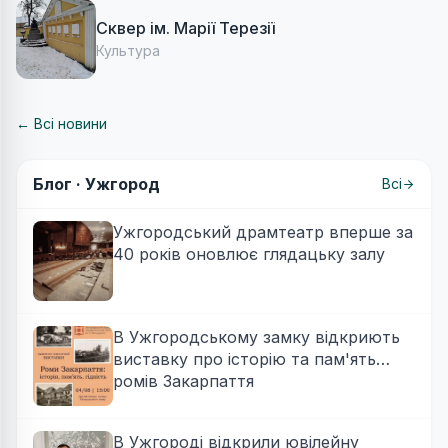
Сквер ім. Марії Терезії
Культура
← Всі новини
Блог ·
Ужгород
Всі
Ужгородський драмтеатр вперше за
40 років оновлює глядацьку залу
В Ужгородському замку відкриють
виставку про історію та пам'ять
ромів Закарпаття
В Ужгороді відкрили ювілейну