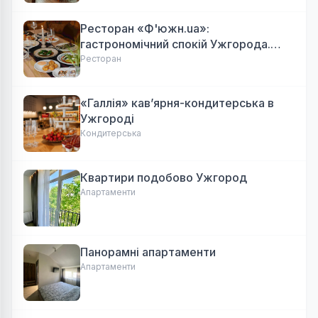
Ресторан «Ф'южн.ua»:
гастрономічний спокій Ужгорода.
Авторська локальна кухня, затишок
Ресторан
«Галлія» кав’ярня-кондитерська в
Ужгороді
Кондитерська
Квартири подобово Ужгород
Апартаменти
Панорамні апартаменти
Апартаменти