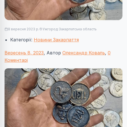
8 вересня 2023 р.
Ужгород
·
Закарпатська область
Категорії:
Новини Закарпаття
Вересень 8, 2023
, Автор
Олександр Коваль
,
0
Коментарі