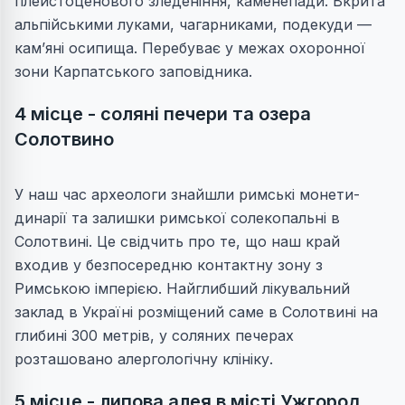
плейстоценового зледеніння, каменепади. Вкрита
альпійськими луками, чагарниками, подекуди —
кам’яні осипища. Перебуває у межах охоронної
зони Карпатського заповідника.
4 місце - соляні печери та озера
Солотвино
У наш час археологи знайшли римські монети-
динарiї та залишки римської солекопальні в
Солотвинi. Це свідчить про те, що наш край
входив у безпосередню контактну зону з
Римською імперією. Найглибший лікувальний
заклад в Україні розміщений саме в Солотвині на
глибині 300 метрів, у соляних печерах
розташовано алергологічну клініку.
5 місце - липова алея в місті Ужгород