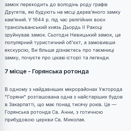
замок переходить до володінь роду графів
Другетів, які будують на місці дерев’яного замку
кам’яний. У 1644 р. під час релігійних воєн
трансільванський князь Дьордь II Ракоці
зруйнував замок. Сьогодні Невицький замок, це
популярний туристичний об'єкт, а замовивши
екскурсію, Ви більше дізнаєтесь про таємниці
замку, почуєте про цікаві історії та легенди.
7 місце - Горянська ротонда
В одному з найдавніших мікрорайонах Ужгорода
"Горяни" розташована одна з найстаріших будов
в Закарпатті, що має понад тисячу років. Це —
Горянська ротонда Св. Анни, з готичною
прибудовою церкви Св. Миколая.