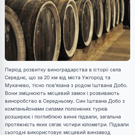
Період розвитку виноградарства в історії села
Середнє, що за 20 км від міста Ужгород та
Мукачево, тісно пов’язана з родом Іштвана Добо.
Вони зміцнюють місцевий замок і розвивають
виноробство в Середньому. Син Іштвана Добо з
компаньйонами силами полонених турків
розширює і поглиблюю винні підвали, загальна
протяжність яких сягає чотири кілометри. Підвали
сьогодні використовує місцевий винзавод