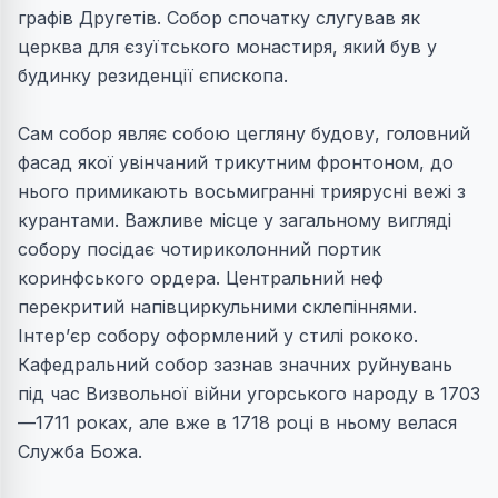
графів Другетів. Собор спочатку слугував як
церква для єзуїтського монастиря, який був у
будинку резиденції єпископа.
Сам собор являє собою цегляну будову, головний
фасад якої увінчаний трикутним фронтоном, до
нього примикають восьмигранні триярусні вежі з
курантами. Важливе місце у загальному вигляді
собору посідає чотириколонний портик
коринфського ордера. Центральний неф
перекритий напівциркульними склепіннями.
Інтер’єр собору оформлений у стилі рококо.
Кафедральний собор зазнав значних руйнувань
під час Визвольної війни угорського народу в 1703
—1711 роках, але вже в 1718 році в ньому велася
Служба Божа.