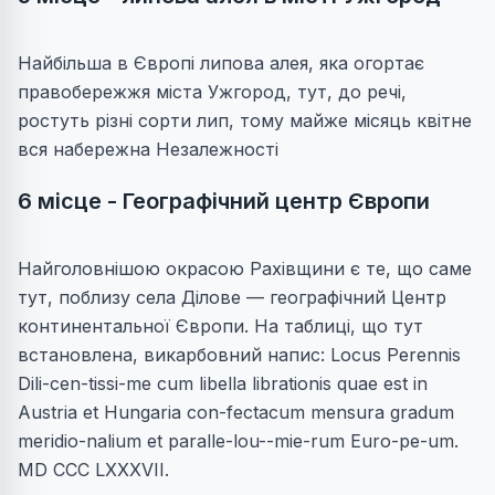
Найбільша в Європі липова алея, яка огортає
правобережжя міста Ужгород, тут, до речі,
ростуть різні сорти лип, тому майже місяць квітне
вся набережна Незалежності
6 місце - Географічний центр Європи
Найголовнішою окрасою Рахівщини є те, що саме
тут, поблизу села Ділове — географічний Центр
континентальної Європи. На таблиці, що тут
встановлена, викарбовний напис: Locus Perennis
Dili-cen-tissi-me cum libella librationis quae est in
Austria et Hungaria con-fectacum mensura gradum
meridio-nalium et paralle-lou--mie-rum Euro-pe-um.
MD CCC LXXXVII.