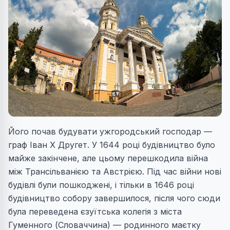
Його почав будувати ужгородський господар —
граф Іван X Другет. У 1644 році будівництво було
майже закінчене, але цьому перешкодила війна
між Трансільванією та Австрією. Під час війни нові
будівлі були пошкоджені, і тільки в 1646 році
будівництво собору завершилося, після чого сюди
була переведена єзуїтська колегія з міста
Гуменного (Словаччина) — родинного маєтку