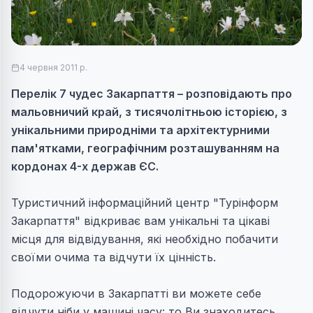
4 червня 2011 р.
Перелік 7 чудес Закарпаття – розповідають про
мальовничий край, з тисячолітньою історією, з
унікальними природніми та архітектурними
пам'ятками, географічним розташуванням на
кордонах 4-х держав ЄС.
Туристичний інформаційний центр "Турінформ
Закарпаття" відкриває вам унікальні та цікаві
місця для відвідування, які необхідно побачити
своїми очима та відчути їх цінність.
Подорожуючи в Закарпатті ви можете себе
відчути ніби у машині часу: то Ви знаходитесь