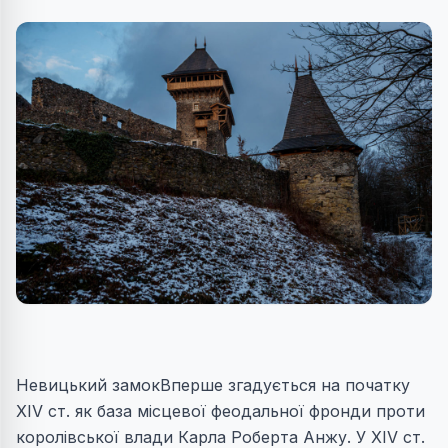
Невицький замокВперше згадується на початку
XIV ст. як база місцевої феодальної фронди проти
королівської влади Карла Роберта Анжу. У XIV ст.