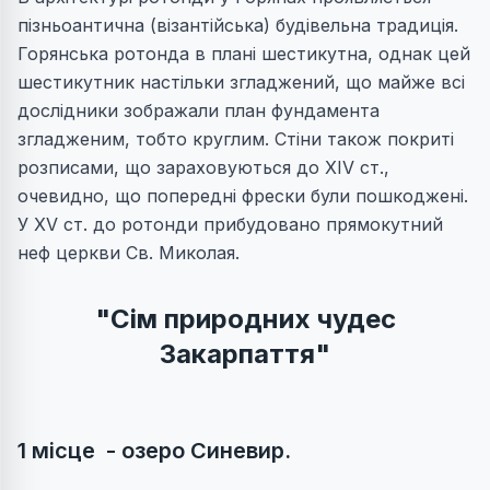
пізньоантична (візантійська) будівельна традиція.
Горянська ротонда в плані шестикутна, однак цей
шестикутник настільки згладжений, що майже всі
дослідники зображали план фундамента
згладженим, тобто круглим. Стіни також покриті
розписами, що зараховуються до ХІV ст.,
очевидно, що попередні фрески були пошкоджені.
У ХV ст. до ротонди прибудовано прямокутний
неф церкви Св. Миколая.
"Сім природних чудес
Закарпаття"
1 місце - озеро Синевир.