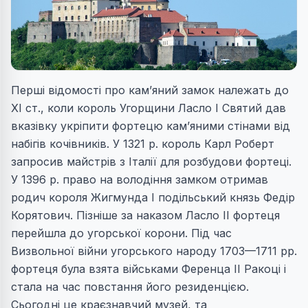
Перші відомості про кам’яний замок належать до
XI ст., коли король Угорщини Ласло І Святий дав
вказівку укріпити фортецю кам’яними стінами від
набігів кочівників. У 1321 р. король Карл Роберт
запросив майстрів з Італії для розбудови фортеці.
У 1396 р. право на володіння замком отримав
родич короля Жигмунда І подільський князь Федір
Корятович. Пізніше за наказом Ласло II фортеця
перейшла до угорської корони. Під час
Визвольної війни угорського народу 1703—1711 рр.
фортеця була взята військами Ференца II Ракоці і
стала на час повстання його резиденцією.
Сьогодні це краєзнавчий музей, та