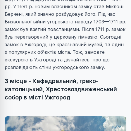
рр. У 1691 р. новим власником замку став Міклош
Берчені, який значно розбудовує його. Під час
Визвольної війни угорського народу 1703—1711 рр.
замок був взятий повстанцями. Після 1711 р. замок
був перетворений у церковну гімназію. Сьогодні
замок в Ужгороді, це краєзнавчий музей, та один
з популярних об'єктів міста. Тож, замовте
екскурсію в Ужгороді та дізнайтесь, про що
розповідають стіни ужгородського замку.
3 місце - Кафедральний, греко-
католицький, Хрестовоздвиженський
собор в місті Ужгород