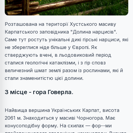
Розташована на території Хустського масиву
Карпатського заповідника "Долина нарцисів".
Саме тут ростуть унікальні дикі гірські нарциси, які
не збереглися ніде більше у Європі. Як
стверджують вчені, в льодовиковий період
сталися геологічні катаклізми, і з гір сповз
величезний шмат землі разом із рослинами, які й
стали знаменитістю цієї долини.
3 місце - гора Говерла.
Найвища вершина Українських Карпат, висота
2061 м. Знаходиться у масиві Чорногора. Має
конусоподібну форму. На схилах — фор--ми