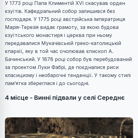
У 1773 році Папа Климентій XVI скасував орден
єзуїтів. Кафедральний собор залишився без
господаря. У 1775 році австрійська імператриця
Марія-Терезія видає грамоту, за якою будова
єзуїтського монастиря і церква при ньому
передавалися Мукачівській греко-католицькій
єпархії, яку в той час очолював єпископ А.
Бачинський. У 1878 році собор був перебудований
за проектом Луки Фабрі, де поєдналися риси
класицизму і необарочні тенденції. У такому стилі
пам’ятка збереглася і до сьогодні.
4 місце - Винні підвали у селі Середнє