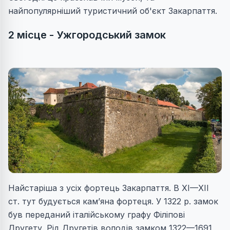
найпопулярніший туристичний об'єкт Закарпаття.
2 місце - Ужгородський замок
Найстаріша з усіх фортець Закарпаття. В XI—XII
ст. тут будується кам’яна фортеця. У 1322 р. замок
був переданий італійському графу Філіпові
Другету. Рід Другетів володів замком 1322—1691