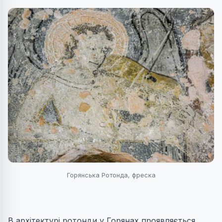
Горянська Ротонда, фреска
В архітектурі ротонди у Горянах проявляється