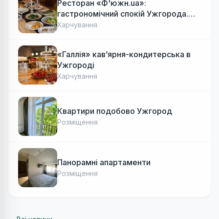
Ресторан «Ф'южн.ua»:
гастрономічний спокій Ужгорода.
Авторська локальна кухня, затишок
Харчування
«Галлія» кав’ярня-кондитерська в
Ужгороді
Харчування
Квартири подобово Ужгород
Розміщення
Панорамні апартаменти
Розміщення