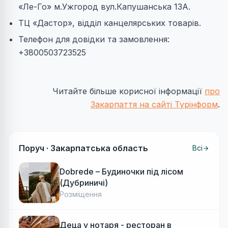
«Ле-Го» м.Ужгород вул.Капушанська 13А.
ТЦ «Дастор», відділ канцелярських товарів.
Телефон для довідки та замовлення:
+3800503723525
Читайте більше корисної інформації
про
Закарпаття на сайті Турінформ
.
Поруч ·
Закарпатська область
Всі
Dobrede – Будиночки під лісом
(Дубриничі)
Розміщення
Деца у нотаря - ресторан в