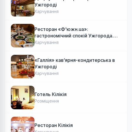
Ужгороді
Харчування
Ресторан «Ф'южн.ua»:
гастрономічний спокій Ужгорода.
Авторська локальна кухня, затишок
Харчування
«Галлія» кав’ярня-кондитерська в
Ужгороді
Харчування
Готель Кілікія
Розміщення
Ресторан Кілікія
Харчування