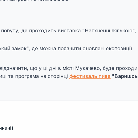
 побуту, де проходить виставка "Натхненні лялькою", 
кий замок", де можна побачити оновлені експозиції
ідзначити, що у ці дні в місті Мукачево, буде проход
ці та програма на сторінці
фестиваль пива
"Варишсь
иничі)