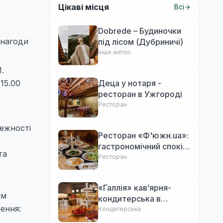
Цікаві місця
Всі
Dobrede – Будиночки
 нагоди
під лісом (Дубриничі)
Інше житло
.
15.00
Деца у нотаря -
ресторан в Ужгороді
Ресторан
лежності
Ресторан «Ф'южн.ua»:
гастрономічний спокій
та
Ужгорода. Авторська
Ресторан
локальна кухня,
затишок
«Галлія» кав’ярня-
им
кондитерська в
ення:
Ужгороді
Кондитерська