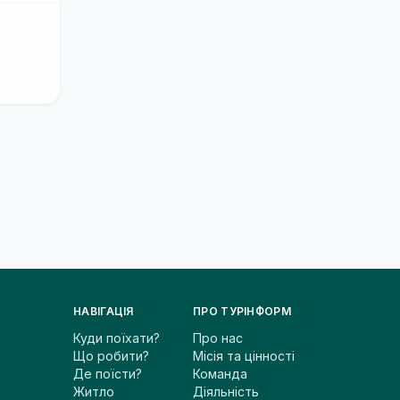
НАВІГАЦІЯ
ПРО ТУРІНФОРМ
Куди поїхати?
Про нас
Що робити?
Місія та цінності
Де поїсти?
Команда
Житло
Діяльність