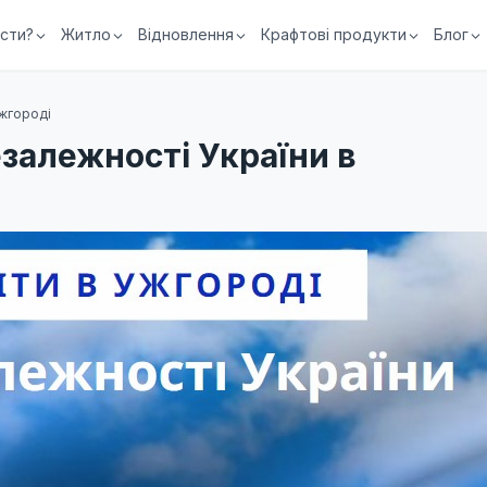
їсти?
Житло
Відновлення
Крафтові продукти
Блог
Ужгороді
езалежності України в