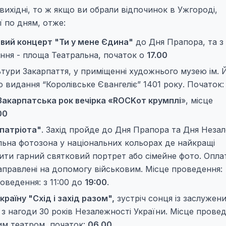
вихідні, то ж якщо ви обрали відпочинок в Ужгороді,
 по дням, отже:
вий концерт "Ти у мене Єдина"
до Дня Прапора, та з
ення - площа Театральна, початок о
17.00
льтури Закарпаття, у приміщенні художнього музею ім. Й
 видання “Королівське Євангеліє” 1401 року. Початок: 
акарпатська рок вечірка «ROCKот крумплі
», місце
00
 патріота"
. Захід пройде до Дня Прапора та Дня Неза
альна фотозона у національних кольорах де найкращі
ти гарний святковий портрет або сімейне фото. Опла
направлені на допомогу військовим. Місце проведення:
оведення: з 11:00 до
19:00
.
раїну "Схід і захід разом",
зустріч сонця із заслужен
 нагоди 30 років Незалежності України. Місце провед
им театром, початок:
06.00