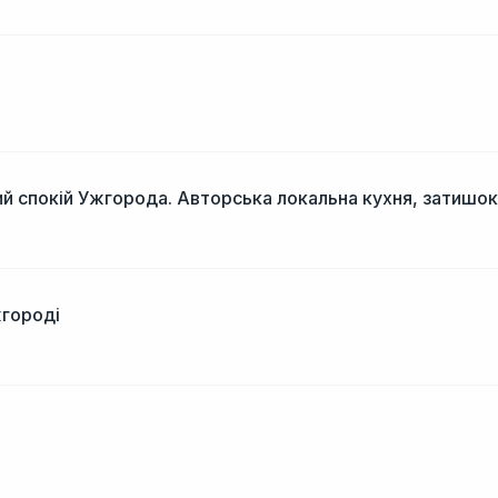
і
й спокій Ужгорода. Авторська локальна кухня, затишок
жгороді