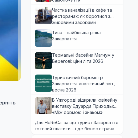
Чистка каналізації в кафе та
ресторанах: як боротися з
жировими засорами
Тиса – найбільша річка
Закарпаття
Термальні басейни Магнум у
Берегові: ціни літа 2026
Туристичний барометр
Закарпаття: аналітичний звіт,
весна 2026
В Ужгороді відкрили ювілейну
ерніть
виставку Едуарда Приходька
«Між формою і знаком»
Для HoReCa: за що турист Закарпаття
готовий платити – і де бізнес втрачає
гроші