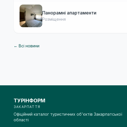
Панорамні апартаменти
Розміщення
← Всі новини
ТУРІНФОРМ
ЗАКАРПАТТЯ
Офіційний каталог туристичних об'єктів Закарпатської
області