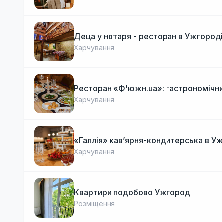
Деца у нотаря - ресторан в Ужгород
Харчування
Ресторан «Ф'южн.ua»: гастрономічни
Харчування
«Галлія» кав’ярня-кондитерська в У
Харчування
Квартири подобово Ужгород
Розміщення