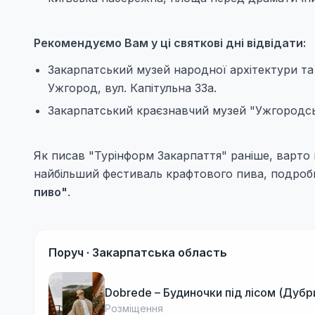
Рекомендуємо Вам у ці святкові дні відвідати:
Закарпатський музей народної архітектури та
Ужгород, вул. Капітульна 33а.
Закарпатський краєзнавчий музей "Ужгородсь
Як писав "Турінформ Закарпаття" раніше, варто в
найбільший фестиваль крафтового пива, подроби
пиво"
.
Поруч ·
Закарпатська область
Dobrede – Будиночки під лісом (Дубр
Розміщення