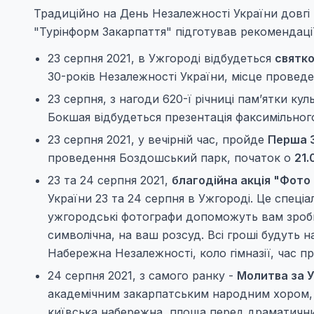
Традиційно на День Незалежності України довгі 
"Турінформ Закарпаття" підготував рекомендації
23 серпня 2021, в Ужгороді відбудеться
святко
30-років Незалежності України, місце провед
23 серпня, з нагоди 620-ї річниці пам’ятки ку
Бокшая відбудеться презентація факсимільного
23 серпня 2021, у вечірній час, пройде
Перша З
проведення Боздошський парк, початок о
21.
23 та 24 серпня 2021,
благодійна акція "Фото
України 23 та 24 серпня в Ужгороді. Це спеці
ужгородські фотографи допоможуть вам зроби
символічна, на ваш розсуд. Всі гроші будуть 
Набережна Незалежності, коло гімназії, час пр
24 серпня 2021, з самого ранку -
Молитва за Ук
академічним закарпатським народним хором, з
київська набережна, площа перед драматичн