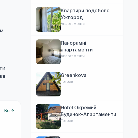
Квартири подобово
Ужгород
Апартаменти
м.
Панорамні
апартаменти
Апартаменти
ити
Greenkova
ке
Готель
Hotel Окремий
Всі
Будинок-Апартаменти
Готель