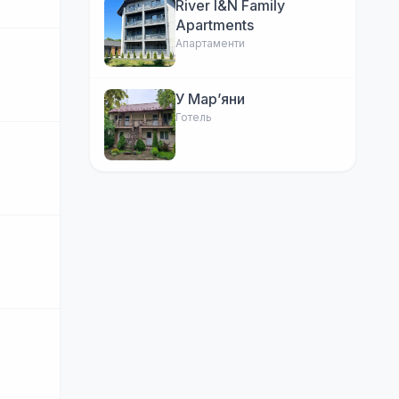
River I&N Family
Apartments
Апартаменти
У Марʼяни
Готель