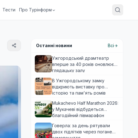
Тести
Про Турінформ
Останні новини
Всі
Ужгородський драмтеатр
вперше за 40 років оновлює
глядацьку залу
В Ужгородському замку
відкриють виставку про
історію та пам'ять ромів
Закарпаття
Mukachevo Half Marathon 2026:
у Мукачеві відбудеться
благодійний півмарафон
Говерла: за день рятували
двох підлітків через погане
самопочуття